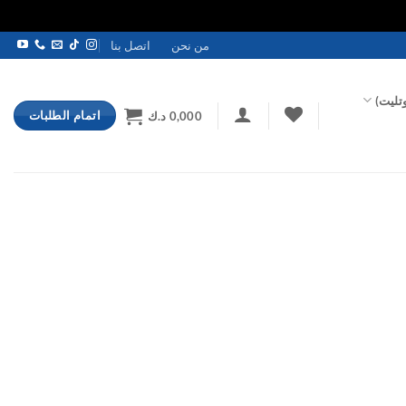
من نحن
اتصل بنا
تليت)
اتمام الطلبات
0,000
د.ك