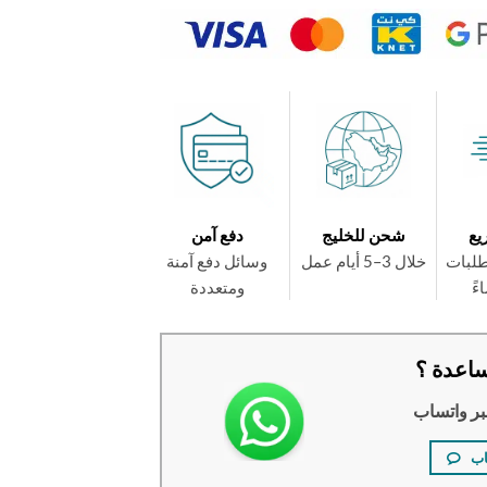
يع
شحن للخليج
دفع آمن
طلبات
خلال 3–5 أيام عمل
وسائل دفع آمنة
ومتعددة
اعدة ؟
بر واتساب
اب