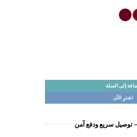
افة إلى السلة
اشترِ الآن
 توصيل سريع ودفع آمن