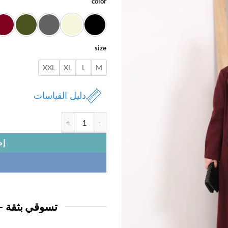
color
size
XXL
XL
L
M
دليل القياسات
كمية بالطو نسائي
إض
تسوقي بثقة —