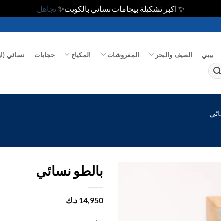
✨ اكبر تشكيلة بيجامات نسائي بالكويت✨
تجاهل
بيبي
الصيف والبحر
المفروشات
المكياج
حجابات
نسائي (او
ائي
بالطو نسائي
اضف
14,950
د.ك
الي
المفضلة