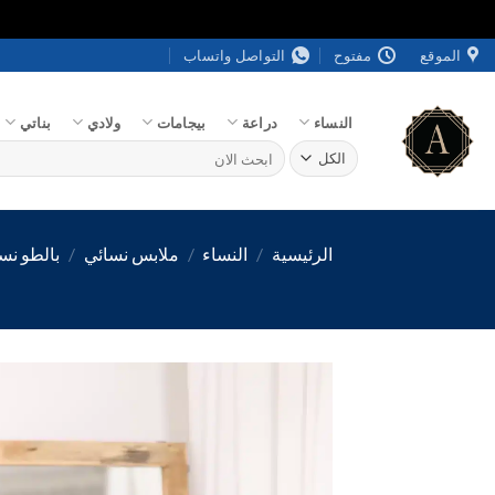
خطي
الموقع
مفتوح
التواصل واتساب
لمحتوى
النساء
دراعة
بيجامات
ولادي
بناتي
البحث
عن:
الرئيسية
/
النساء
/
ملابس نسائي
/
بالطو نس