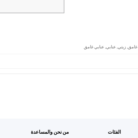
امق, زيتي, عنابي, عنابي غامق
الفئات
من نحن والمساعدة