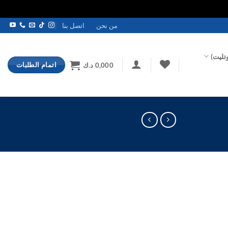
من نحن
اتصل بنا
تليت)
اتمام الطلبات
0,000
د.ك