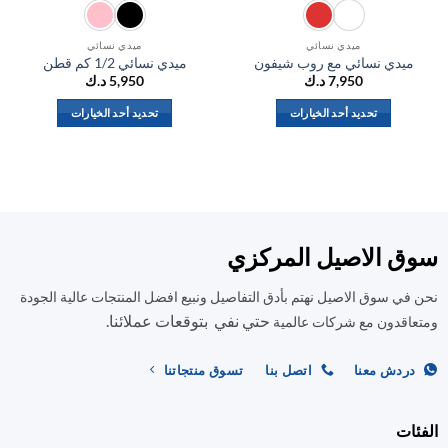
ميدي نسائي
ميدي نسائي
ميدي نسائي مع روب شيفون
ميدي نسائي 1/2 كم قطن
مي
7,950
د.ك
5,950
د.ك
تحديد أحد الخيارات
تحديد أحد الخيارات
هناك
هناك
العديد
العديد
من
من
الأشكال
الأشكال
المختلفة
المختلفة
لهذا
لهذا
ق الاصيل المركزي
المنتج.
المنتج.
يمكن
يمكن
في سوق الاصيل نهتم بأدق التفاصيل ونبيع افضل المنتجات عالية الجودة
اختيار
اختيار
حتي نفي بتوقعات عملائنا.
اقدون مع شركات عالمية
الخيارات
الخيارات
على
على
صفحة
صفحة
ردش معنا
اتصل بنا
تسوق منتجاتنا
المنتج
المنتج
ات