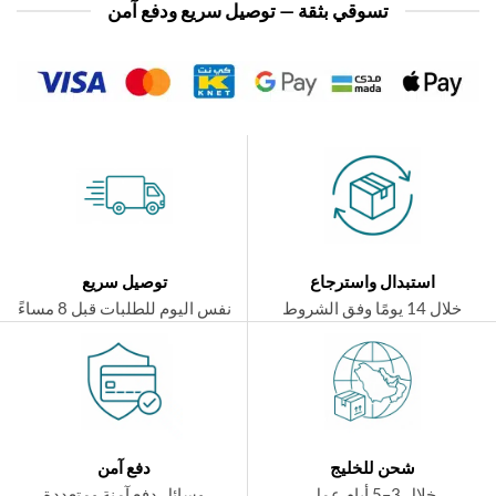
تسوقي بثقة — توصيل سريع ودفع آمن
استبدال واسترجاع
توصيل سريع
ال 14 يومًا وفق الشروط
نفس اليوم للطلبات قبل 8 مساءً
شحن للخليج
دفع آمن
خلال 3–5 أيام عمل
وسائل دفع آمنة ومتعددة