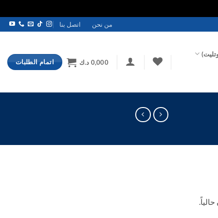
من نحن
اتصل بنا
تليت)
اتمام الطلبات
0,000
د.ك
الياً.