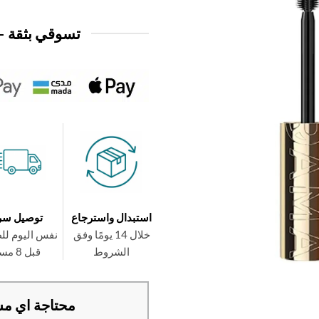
تسوقي بثقة —
استبدال واسترجاع
توصيل سر
خلال 14 يومًا وفق
نفس اليوم لل
الشروط
قبل 8 مساءً
محتاجة اي مس