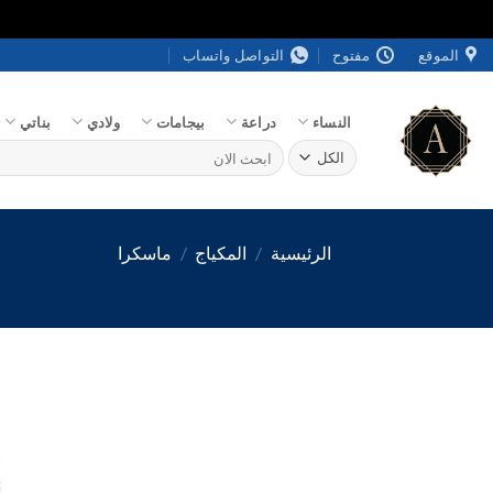
خطي
الموقع
مفتوح
التواصل واتساب
لمحتوى
النساء
دراعة
بيجامات
ولادي
بناتي
البحث
عن:
الرئيسية
/
المكياج
/
ماسكرا