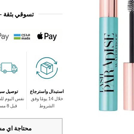
تسوقي بثقة —
استبدال واسترجاع
توصيل سر
خلال 14 يومًا وفق
نفس اليوم لل
الشروط
قبل 8 مساءً
محتاجة اي مس