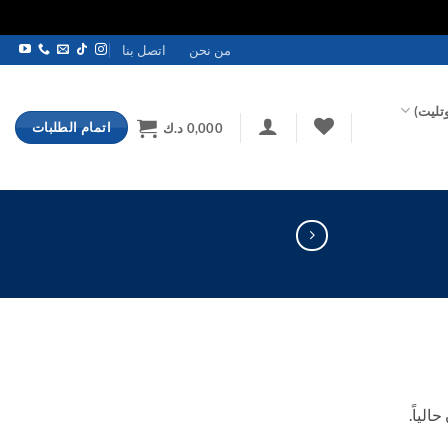
من نحن
اتصل بنا
تليت)
اتمام الطلبات
0,000
د.ك
الياً.