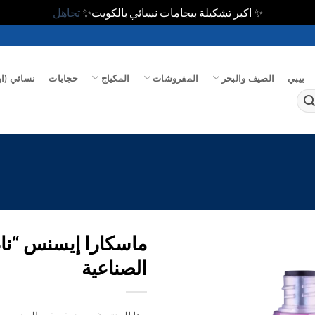
✨ اكبر تشكيلة بيجامات نسائي بالكويت✨
تجاهل
بيبي
الصيف والبحر
المفروشات
المكياج
حجابات
نسائي (او
ماسكارا إيسنس “ناد
الصناعية
اضف
الي
المفضلة