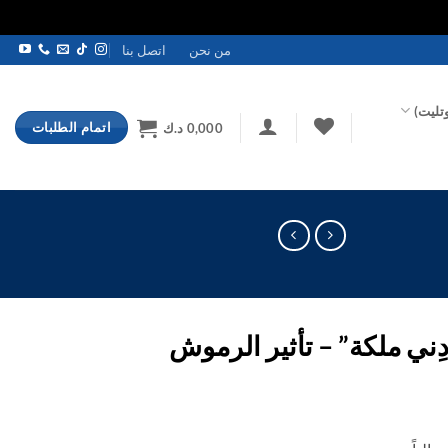
من نحن
اتصل بنا
تليت)
اتمام الطلبات
0,000
د.ك
ِني ملكة” – تأثير الرموش