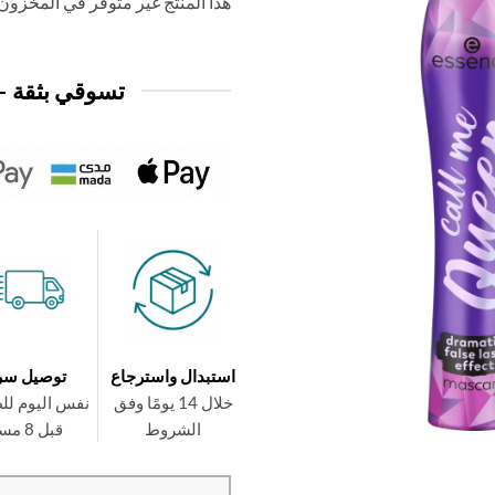
هذا المنتج غير متوفر في المخزون ح
تسوقي بثقة —
استبدال واسترجاع
توصيل سر
خلال 14 يومًا وفق
نفس اليوم لل
الشروط
قبل 8 مساءً