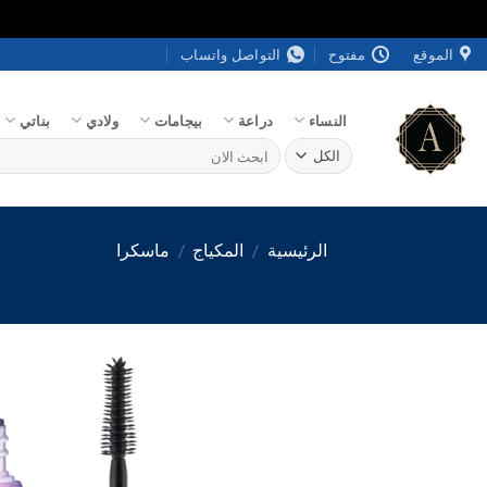
خطي
الموقع
مفتوح
التواصل واتساب
لمحتوى
النساء
دراعة
بيجامات
ولادي
بناتي
البحث
عن:
الرئيسية
/
المكياج
/
ماسكرا