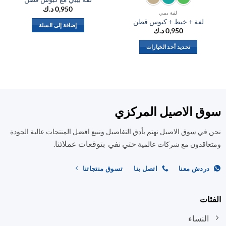
0,950
د.ك
لفة بيبي
لفة + خيط + كبوس قطن
ل
إضافة إلى السلة
0,950
د.ك
تحديد أحد الخيارات
هناك
العديد
من
الأشكال
المختلفة
ق الاصيل المركزي
لهذا
المنتج.
في سوق الاصيل نهتم بأدق التفاصيل ونبيع افضل المنتجات عالية الجودة
يمكن
حتي نفي بتوقعات عملائنا.
اختيار
اقدون مع شركات عالمية
الخيارات
على
ردش معنا
اتصل بنا
تسوق منتجاتنا
صفحة
المنتج
ات
النساء