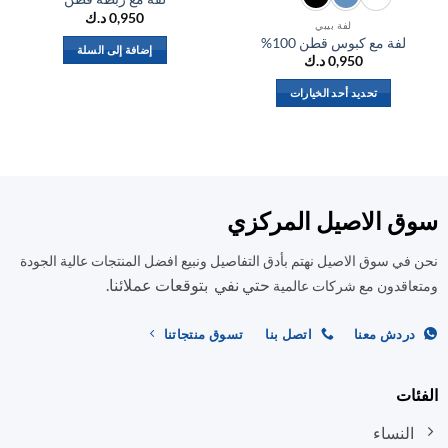
0,950
د.ك
لفة بيبي
لفة مع كبوس قطن 100%
إضافة إلى السلة
0,950
د.ك
تحديد أحد الخيارات
هناك
العديد
من
الأشكال
المختلفة
ق الاصيل المركزي
لهذا
المنتج.
في سوق الاصيل نهتم بأدق التفاصيل ونبيع افضل المنتجات عالية الجودة
يمكن
حتي نفي بتوقعات عملائنا.
اختيار
اقدون مع شركات عالمية
الخيارات
على
ردش معنا
اتصل بنا
تسوق منتجاتنا
صفحة
المنتج
ات
النساء