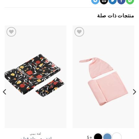
جات ذات صلة
اضف
اضف
الي
الي
المفضلة
المفضلة
لفة بيبي
+5
لفة مع ربطة قطن