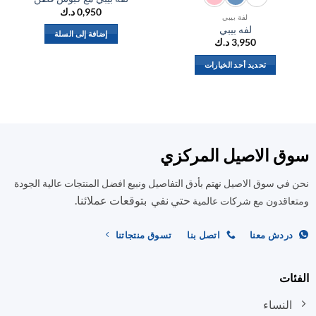
0,950
د.ك
لفة بيبي
لفه بيبي
ل
إضافة إلى السلة
3,950
د.ك
تحديد أحد الخيارات
هناك
العديد
من
الأشكال
المختلفة
ق الاصيل المركزي
لهذا
المنتج.
في سوق الاصيل نهتم بأدق التفاصيل ونبيع افضل المنتجات عالية الجودة
يمكن
حتي نفي بتوقعات عملائنا.
اختيار
اقدون مع شركات عالمية
الخيارات
على
ردش معنا
اتصل بنا
تسوق منتجاتنا
صفحة
المنتج
ات
النساء