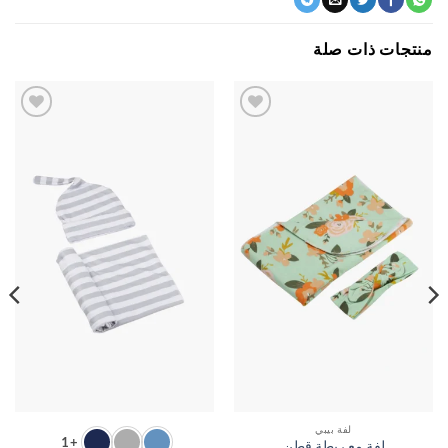
جات ذات صلة
اضف
اضف
الي
الي
المفضلة
المفضلة
لفة بيبي
+1
لفة مع ربطة قطن