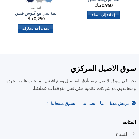
0,950
د.ك
لفة بيبي
لفة بيبي مع كبوس قطن
إضافة إلى السلة
0,950
د.ك
تحديد أحد الخيارات
هناك
العديد
من
الأشكال
المختلفة
ق الاصيل المركزي
لهذا
المنتج.
في سوق الاصيل نهتم بأدق التفاصيل ونبيع افضل المنتجات عالية الجودة
يمكن
حتي نفي بتوقعات عملائنا.
اختيار
اقدون مع شركات عالمية
الخيارات
على
ردش معنا
اتصل بنا
تسوق منتجاتنا
صفحة
المنتج
ات
النساء