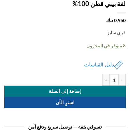
 بيبي قطن 100%
0,
د.ك
 سايز
دليل القياسات
 لفة بيبي قطن 100%
إضافة إلى السلة
اشترِ الآن
تسوقي بثقة — توصيل سريع ودفع آمن