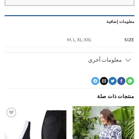
ومات إضافية
S
M, L, XL, XXL
معلومات أخري
جات ذات صلة
اضف
اضف
الي
الي
المفضلة
المفضلة