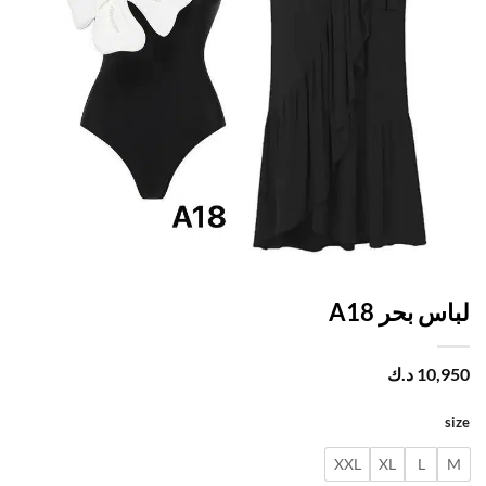
س بحر A18
10,
د.ك
XXL
XL
L