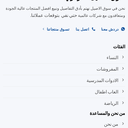
المنتج.
المنتج.
في سوق الاصيل نهتم بأدق التفاصيل ونبيع افضل المنتجات عالية الجودة
يمكن
يمكن
حتي نفي بتوقعات عملائنا.
اختيار
اختيار
اقدون مع شركات عالمية
الخيارات
الخيارات
على
على
ردش معنا
اتصل بنا
تسوق منتجاتنا
صفحة
صفحة
المنتج
المنتج
ات
النساء
المفروشات
الادوات المدرسية
العاب اطفال
الرياضة
نحن والمساعدة
من نحن