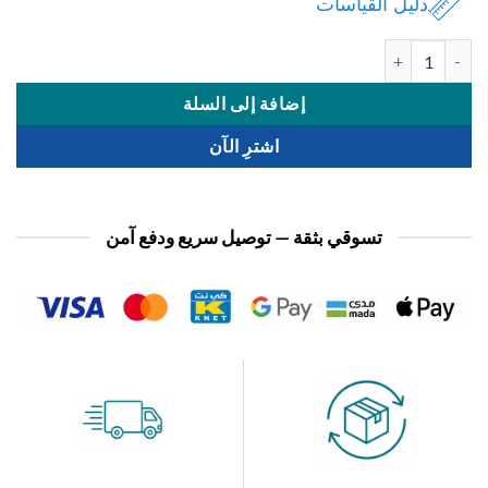
دليل القياسات
 كيس قرقيعان ورق كبير 12حبة
إضافة إلى السلة
اشترِ الآن
تسوقي بثقة — توصيل سريع ودفع آمن