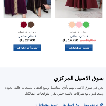
ك
فساتين قرقيعان
فساتين قرقيعان
فستان نسائي
فسنان مخمل
السعر
السعر
18,950
د.ك
14,950
د.ك
29,900
د.ك
الأصلي
الحالي
هو:
هو:
تحديد أحد الخيارات
تحديد أحد الخيارات
18,950 د.ك.
14,950 د.ك.
هناك
هناك
العديد
العديد
من
من
الأشكال
الأشكال
المختلفة
المختلفة
ق الاصيل المركزي
لهذا
لهذا
المنتج.
المنتج.
في سوق الاصيل نهتم بأدق التفاصيل ونبيع افضل المنتجات عالية الجودة
يمكن
يمكن
حتي نفي بتوقعات عملائنا.
اختيار
اختيار
اقدون مع شركات عالمية
الخيارات
الخيارات
على
على
ردش معنا
اتصل بنا
تسوق منتجاتنا