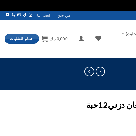
من نحن
اتصل بنا
تليت)
اتمام الطلبات
0,000
د.ك
زني12حبة