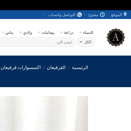
خطي
الموقع
مفتوح
التواصل واتساب
لمحتوى
النساء
دراعة
بيجامات
ولادي
بناتي
البحث
عن:
الرئيسية
/
القرقيعان
/
اكسسوارات قرقيعان