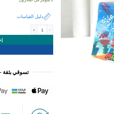
دليل القياسات
كمية كيس بلاستيك قرقيعان دزني12حبة
إض
تسوقي بثقة —