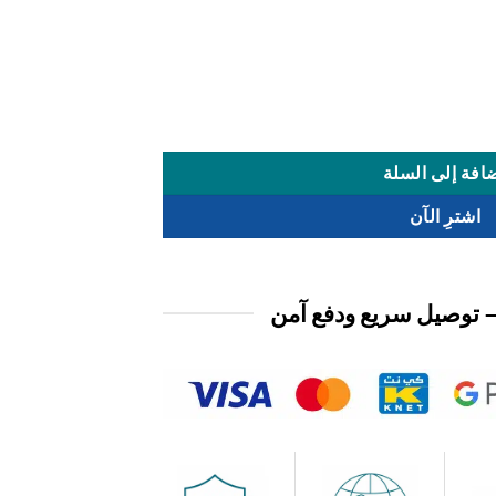
افة إلى السلة
اشترِ الآن
 توصيل سريع ودفع آمن