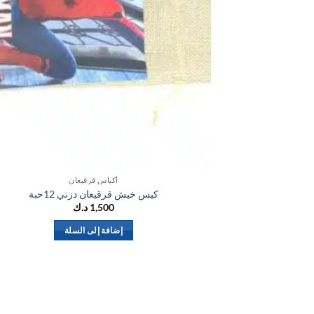
أكياس قرقيعان
كيس خيش قرقيعان دزني 12حبة
1,500
د.ك
إضافة إلى السلة