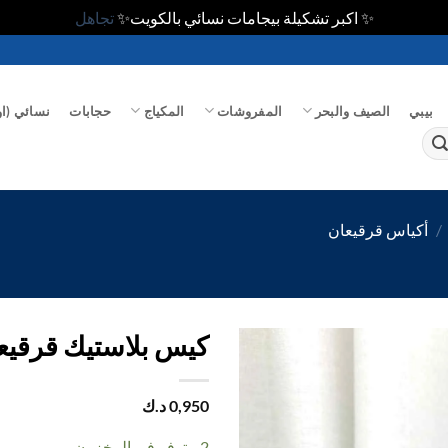
✨ اكبر تشكيلة بيجامات نسائي بالكويت✨
تجاهل
بيبي
الصيف والبحر
المفروشات
المكياج
حجابات
نسائي (او
/
أكياس قرقيعان
كيس بلاستيك قرقيعان د
اضف
0,950
د.ك
الي
المفضلة
2 متوفر في المخزون