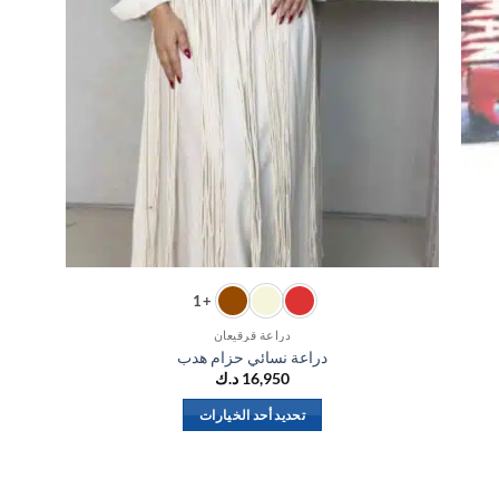
+1
دراعة قرقيعان
دراعة نسائي حزام هدب
16,950
د.ك
تحديد أحد الخيارات
هناك
العديد
من