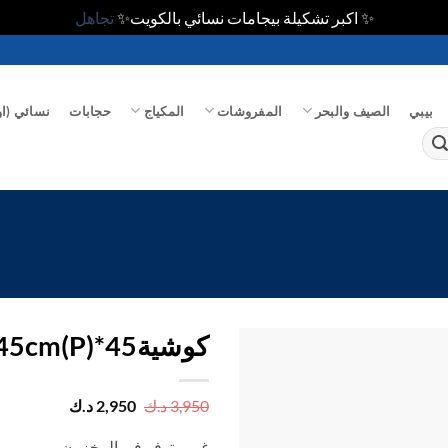
✨ اكبر تشكيلة بيجامات نسائي بالكويت✨
تجاهل
بيبي
الصيف والبحر
المفروشات
المكياج
حجابات
نسائي (او
كوشية45*45cm(P)
اضف
السعر
السعر
3,950
د.ك
2,950
د.ك
الأصلي
الحالي
الي
هو:
هو:
المفضلة
غير متوفر في المخزون