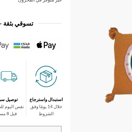
3,950 د.ك.
2,950 د.ك.
تسوقي بثقة —
استبدال واسترجاع
توصيل سر
خلال 14 يومًا وفق
نفس اليوم لل
الشروط
قبل 8 مساءً