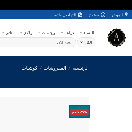
خطي
الموقع
مفتوح
التواصل واتساب
لمحتوى
النساء
دراعة
بيجامات
ولادي
بناتي
البحث
عن:
الرئيسية
/
المفروشات
/
كوشيات
25% خصم