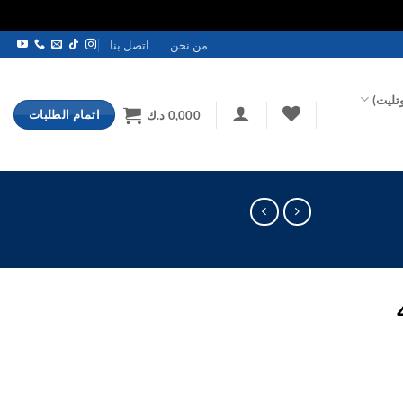
من نحن
اتصل بنا
تليت)
اتمام الطلبات
0,000
د.ك