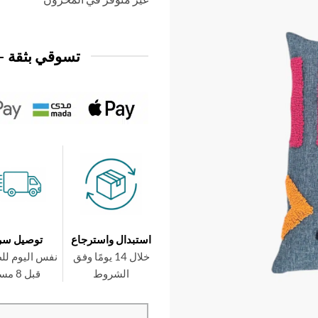
3,950 د.ك.
2,950 د.ك.
تسوقي بثقة —
استبدال واسترجاع
توصيل سر
خلال 14 يومًا وفق
نفس اليوم لل
الشروط
قبل 8 مساءً