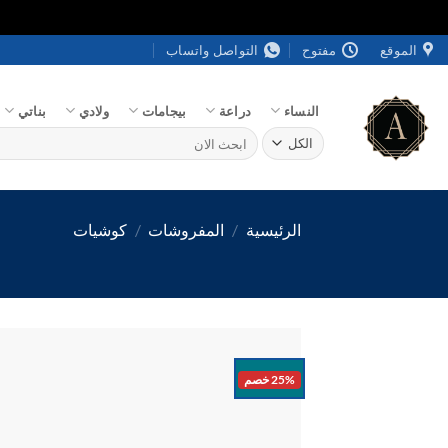
خطي
الموقع
مفتوح
التواصل واتساب
لمحتوى
النساء
دراعة
بيجامات
ولادي
بناتي
البحث
عن:
الرئيسية
/
المفروشات
/
كوشيات
25% خصم