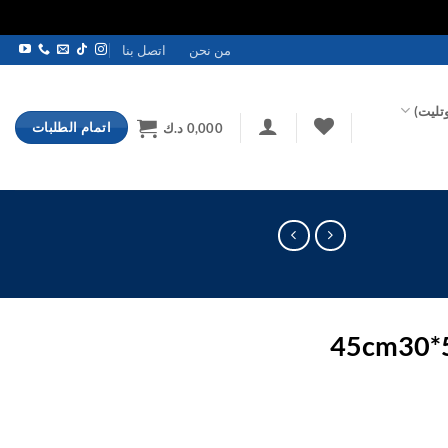
من نحن
اتصل بنا
تليت)
اتمام الطلبات
0,000
د.ك