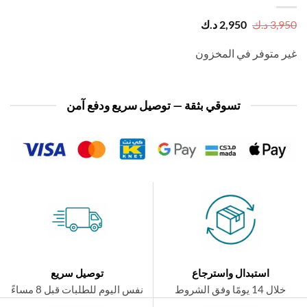
السعر
السعر
3,
د.ك
2,950
د.ك
الأصلي
الحالي
هو:
هو:
 متوفر في المخزون
3,950 د.ك.
2,950 د.ك.
تسوقي بثقة — توصيل سريع ودفع آمن
استبدال واسترجاع
توصيل سريع
ال 14 يومًا وفق الشروط
نفس اليوم للطلبات قبل 8 مساءً