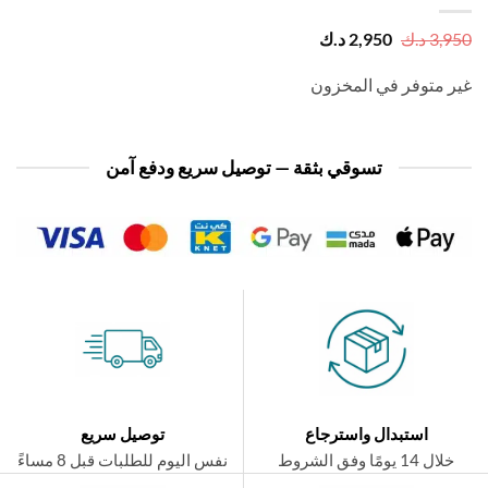
السعر
السعر
3,
د.ك
2,950
د.ك
الأصلي
الحالي
هو:
هو:
 متوفر في المخزون
3,950 د.ك.
2,950 د.ك.
تسوقي بثقة — توصيل سريع ودفع آمن
استبدال واسترجاع
توصيل سريع
ال 14 يومًا وفق الشروط
نفس اليوم للطلبات قبل 8 مساءً