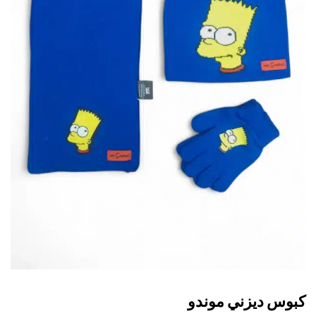
وس ديزني موندو