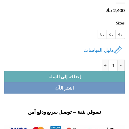
2,
د.ك
Si
8y
6y
دليل القياسات
ة كبوس ديزني موندو
إضافة إلى السلة
اشترِ الآن
تسوقي بثقة — توصيل سريع ودفع آمن