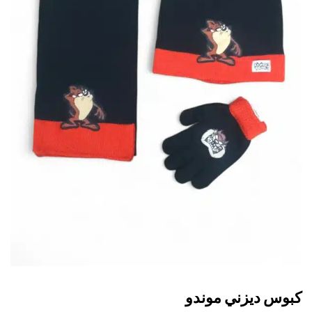
وس ديزني موندو