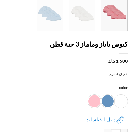
س باباز وماماز 3 حبة قطن
1,
د.ك
 سايز
c
دليل القياسات