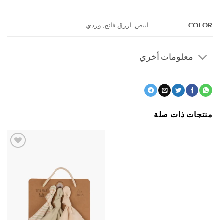
COL
ابيض, ازرق فاتح, وردي
معلومات أخري
جات ذات صلة
اضف
الي
المفضلة