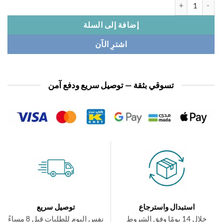
كبوس باباز وماماز 3 حبة قطن
إضافة إلى السلة
اشترِ الآن
تسوقي بثقة — توصيل سريع ودفع آمن
استبدال واسترجاع
توصيل سريع
ال 14 يومًا وفق الشروط
نفس اليوم للطلبات قبل 8 مساءً