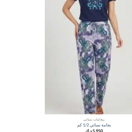
بيجامات نسائي
ب
بجامة نسائي 1/2 كم
بجامة
5,950
د.ك