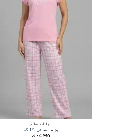
بيجامات نسائي
بجامة نسائي 1/2 كم
4,950
د.ك