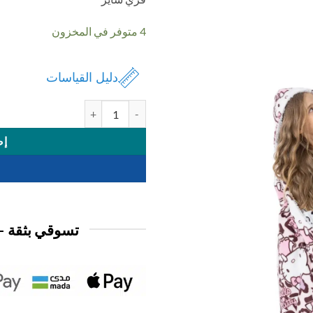
4 متوفر في المخزون
دليل القياسات
كمية كاب نسائي ديزني مخمل 125*150
إض
تسوقي بثقة —