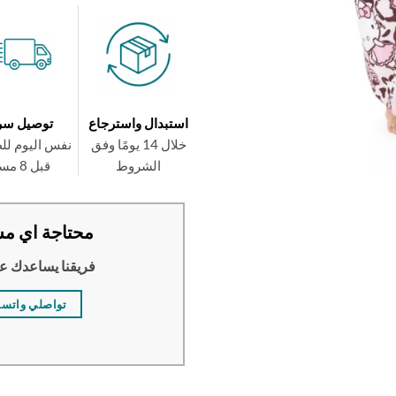
استبدال واسترجاع
توصيل سر
خلال 14 يومًا وفق
نفس اليوم لل
الشروط
قبل 8 مساءً
محتاجة اي مس
فريقنا يساعدك ع
تواصلي واتس