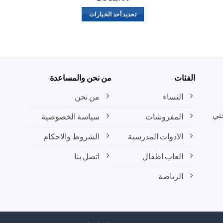
تحديد أحد الخيارات
هناك
العديد
من
الأشكال
المختلفة
الفئات
من نحن والمساعدة
لهذا
المنتج.
النساء
من نحن
يمكن
تي
المفروشات
سياسة الخصوصية
اختيار
الخيارات
الادوات المدرسية
الشروط والاحكام
على
صفحة
العاب اطفال
اتصل بنا
المنتج
الرياضة