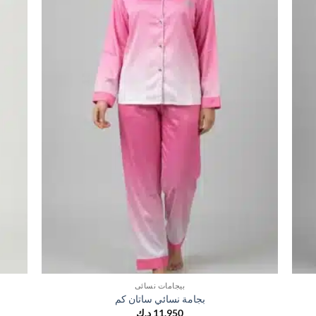
بيجامات نسائي
بجامة نسائي ساتان كم
11,950
د.ك