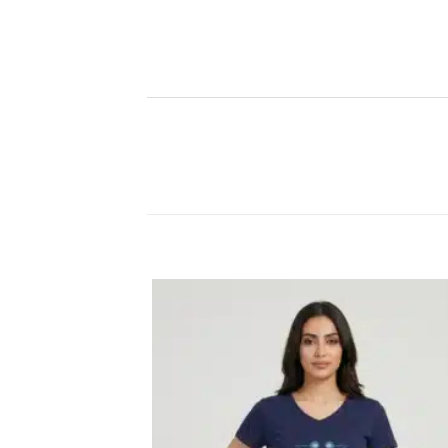
اضف
الي
المفضلة