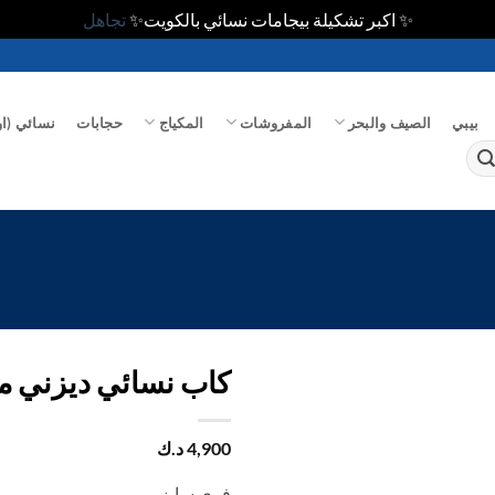
✨ اكبر تشكيلة بيجامات نسائي بالكويت✨
تجاهل
بيبي
الصيف والبحر
المفروشات
المكياج
حجابات
نسائي (او
كاب نسائي ديزني مخمل 5
اضف
4,900
د.ك
الي
المفضلة
فري سايز