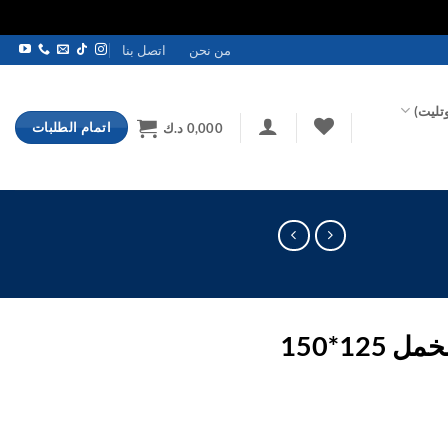
من نحن
اتصل بنا
تليت)
اتمام الطلبات
0,000
د.ك
12*150