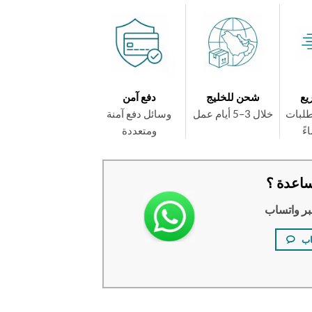
يع
شحن للخليج
دفع آمن
طلبات
خلال 3–5 أيام عمل
وسائل دفع آمنة
ومتعددة
اعدة ؟
بر واتساب
اب