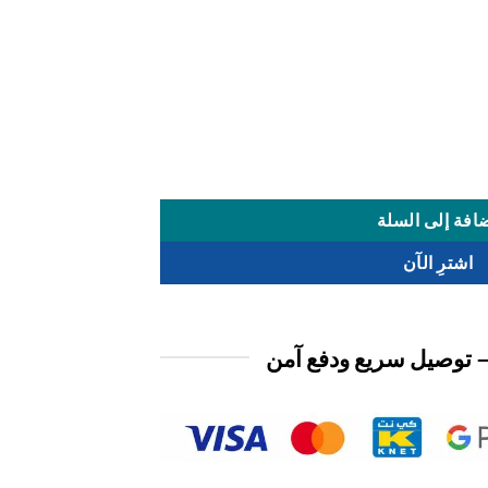
افة إلى السلة
اشترِ الآن
 توصيل سريع ودفع آمن