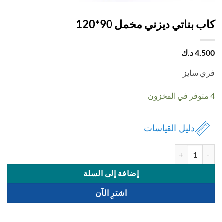
 بناتي ديزني مخمل 90*120
4,
د.ك
 سايز
دليل القياسات
 كاب بناتي ديزني مخمل 90*120
إضافة إلى السلة
اشترِ الآن