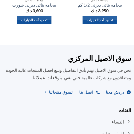
بيجامه بناتى ديزنى 1/2 كم
بيجامه بناتى ديزنى شورت
ب
3,950
د.ك
3,600
د.ك
تحديد أحد الخيارات
تحديد أحد الخيارات
هناك
هناك
العديد
العديد
من
من
الأشكال
الأشكال
المختلفة
المختلفة
ق الاصيل المركزي
لهذا
لهذا
المنتج.
المنتج.
في سوق الاصيل نهتم بأدق التفاصيل ونبيع افضل المنتجات عالية الجودة
يمكن
يمكن
حتي نفي بتوقعات عملائنا.
اختيار
اختيار
اقدون مع شركات عالمية
الخيارات
الخيارات
على
على
ردش معنا
اتصل بنا
تسوق منتجاتنا
صفحة
صفحة
المنتج
المنتج
ات
النساء
المفروشات