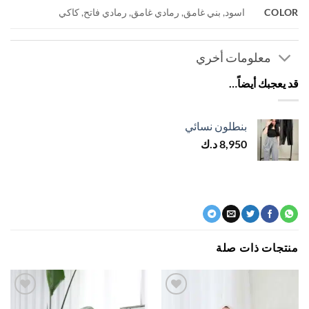
COL
اسود, بني غامق, رمادي غامق, رمادي فاتح, كاكي
معلومات أخري
يعجبك أيضاً…
بنطلون نسائي
8,950
د.ك
جات ذات صلة
22% خصم
اضف
اضف