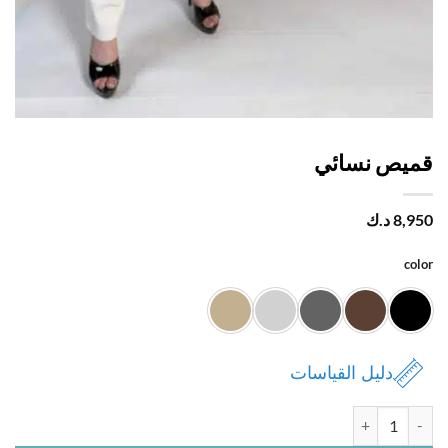
يص نسائي
8,
د.ك
c
دليل القياسات
ة قميص نسائي