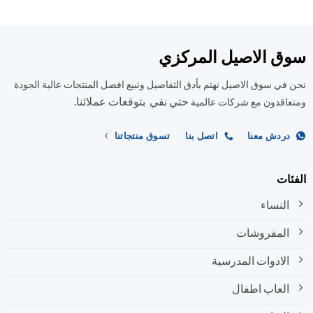
من
من
الأشكال
الأشكال
المختلفة
المختلفة
ق الاصيل المركزي
لهذا
لهذا
المنتج.
المنتج.
في سوق الاصيل نهتم بأدق التفاصيل ونبيع افضل المنتجات عالية الجودة
يمكن
يمكن
حتي نفي بتوقعات عملائنا.
اختيار
اختيار
اقدون مع شركات عالمية
الخيارات
الخيارات
على
على
ردش معنا
اتصل بنا
تسوق منتجاتنا
صفحة
صفحة
المنتج
المنتج
ات
النساء
المفروشات
الادوات المدرسية
العاب اطفال