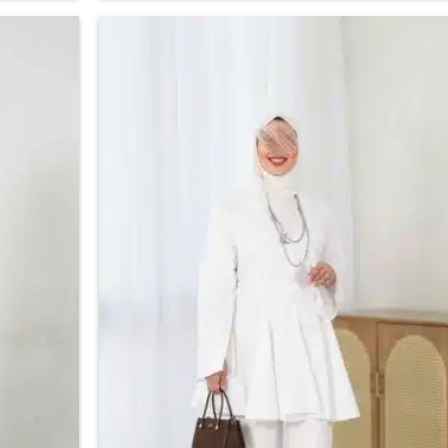
العديد
من
الأشكال
اضف
المختلفة
الي
لهذا
المفضلة
المنتج.
يمكن
اختيار
الخيارات
على
صفحة
المنتج