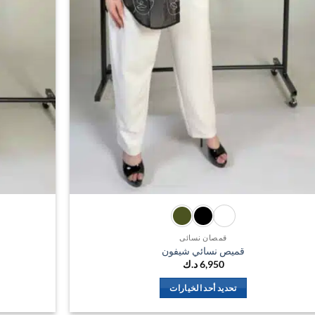
قمصان نسائي
قميص نسائي شيفون
6,950
د.ك
تحديد أحد الخيارات
هناك