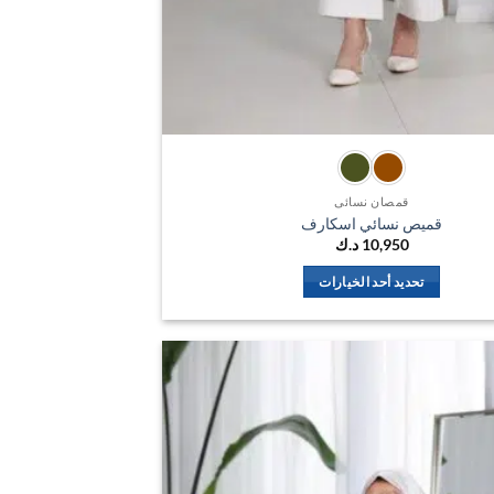
قمصان نسائي
قميص نسائي اسكارف
10,950
د.ك
تحديد أحد الخيارات
هناك
العديد
من
الأشكال
اضف
المختلفة
الي
لهذا
المفضلة
المنتج.
يمكن