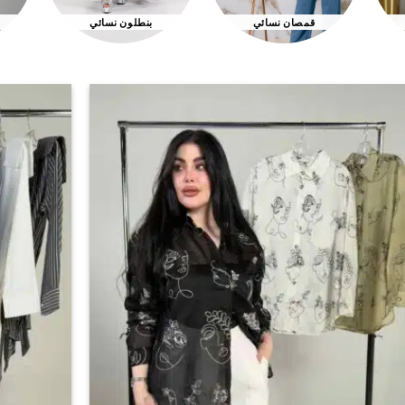
قمصان نسائي
بنطلون نسائي
اضف
الي
المفضلة