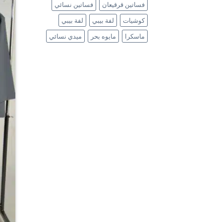
فساتين قرقيعان
فساتين نسائي
كوشيات
لفة بيبي
لفة بيبي
ماسكرا
مايوه بحر
ميدي نسائي