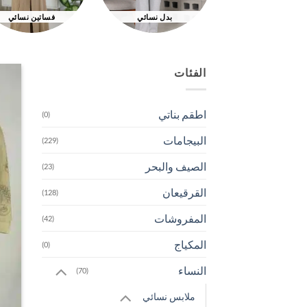
بدل نسائي
فساتين نسائي
الفئات
اطقم بناتي
(0)
البيجامات
(229)
الصيف والبحر
(23)
القرقيعان
(128)
المفروشات
(42)
المكياج
(0)
النساء
(70)
ملابس نسائي