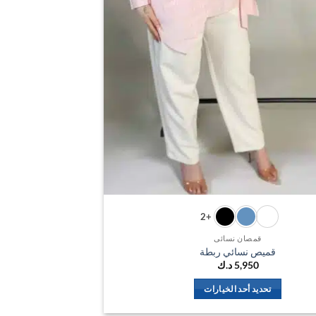
+2
قمصان نسائي
قميص نسائي ربطة
5,950
د.ك
تحديد أحد الخيارات
هناك