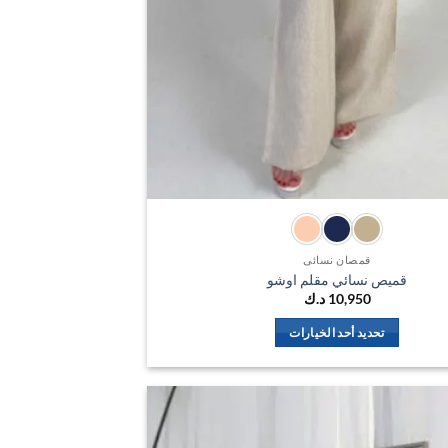
قمصان نسائي
قميص نسائي مقلم اوشو
10,950
د.ك
تحديد أحد الخيارات
هناك
العديد
من
الأشكال
اضف