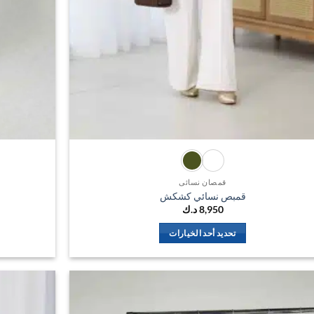
قمصان نسائي
قمبص نسائي كشكش
8,950
د.ك
تحديد أحد الخيارات
هناك
العديد
من
الأشكال
اضف