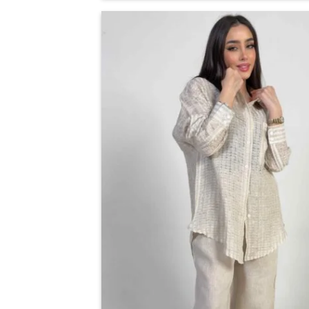
العديد
من
الأشكال
اضف
المختلفة
الي
لهذا
المفضلة
المنتج.
يمكن
اختيار
الخيارات
على
صفحة
المنتج