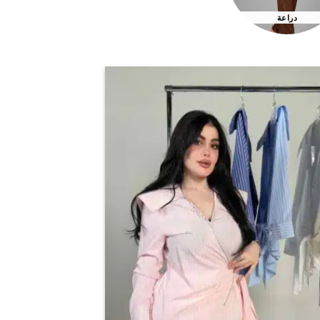
دراعة
اضف
الي
المفضلة