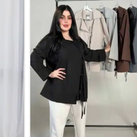
المختلفة
الي
لهذا
المفضلة
المنتج.
يمكن
اختيار
الخيارات
على
صفحة
المنتج