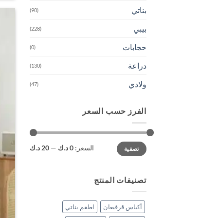
بناتي
(90)
بيبي
(228)
حجابات
(0)
دراعة
(130)
ولادي
(47)
الفرز حسب السعر
أدنى
أعلى
السعر:
0 د.ك
—
20 د.ك
تصفية
سعر
سعر
تصنيفات المنتج
أكياس قرقيعان
اطقم بناتي