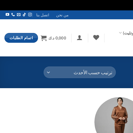
من نحن
اتصل بنا
تليت)
اتمام الطلبات
0,000
د.ك