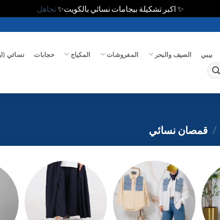
✨ اكبر تشكيلة بيجامات نسائي بالكويت✨
تجاهل
بيبي
الصيف والبحر
المفروشات
المكياج
حجابات
نسائي (او
/
قمصان نسائي