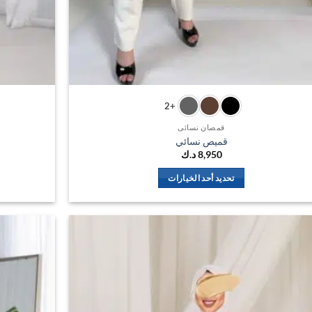
+2
قمصان نسائي
قميص نسائي
8,950
د.ك
تحديد أحد الخيارات
هناك
العديد
من
الأشكال
اضف
المختلفة
الي
لهذا
المفضلة
المنتج.
يمكن