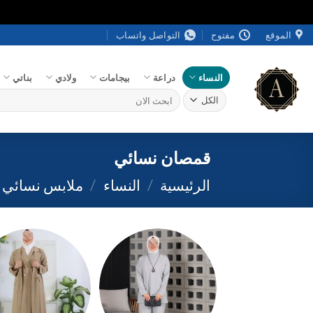
خطي
الموقع
مفتوح
التواصل واتساب
لمحتوى
النساء
دراعة
بيجامات
ولادي
بناتي
البحث
عن:
قمصان نسائي
الرئيسية
/
النساء
/
ملابس نسائي