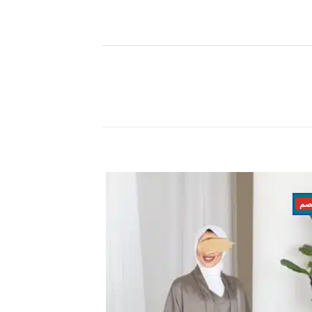
اضف
الي
المفضلة