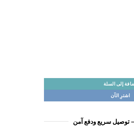
افة إلى السلة
اشترِ الآن
 توصيل سريع ودفع آمن