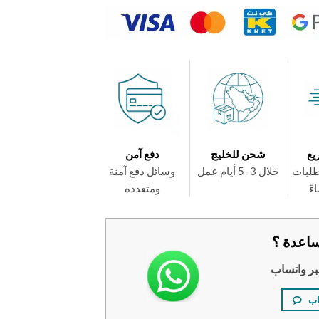
يع
شحن للخليج
دفع آمن
طلبات
خلال 3–5 أيام عمل
وسائل دفع آمنة
ومتعددة
اعدة ؟
بر واتساب
اب