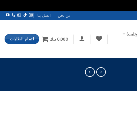
من نحن
اتصل بنا
تليت)
اتمام الطلبات
0,000
د.ك