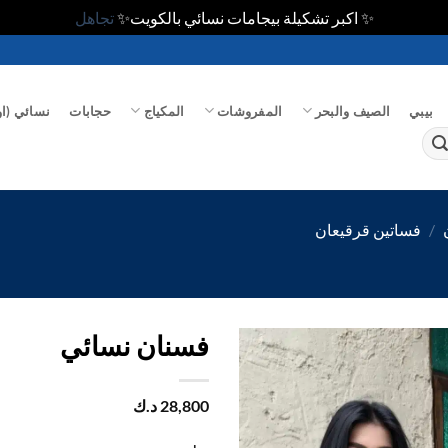
✨ اكبر تشكيلة بيجامات نسائي بالكويت✨
تجاهل
بيبي
الصيف والبحر
المفروشات
المكياج
حجابات
نسائي (او
/
فساتين قرقيعان
فسنان نسائي
اضف
28,800
د.ك
الي
المفضلة