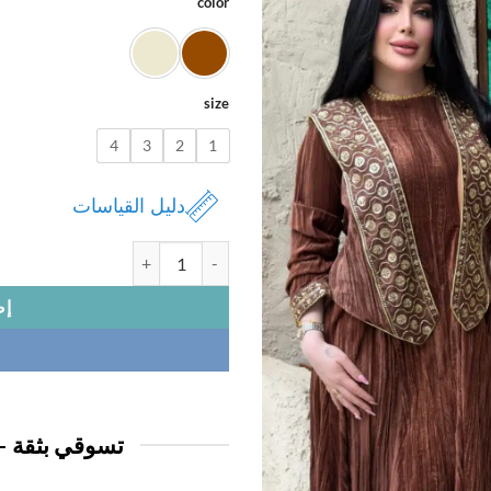
color
size
4
3
2
1
دليل القياسات
كمية فسنان نسائي
إض
تسوقي بثقة —