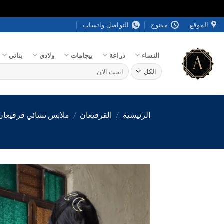
خطي
الموقع
مفتوح
التواصل واتساب
لمحتوى
النساء
دراعة
بيجامات
ولادي
بناتي
البحث
عن:
الرئيسية
/
القرقيعان
/
ملابس نسائي قرقيعان