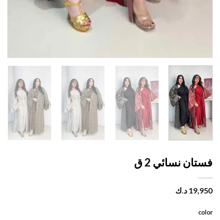
ان نسائي 2 ق
19,
د.ك
c