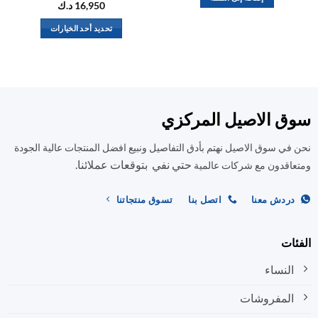
16,950
د.ك
تحديد أحد الخيارات
هناك
العديد
من
الأشكال
المختلفة
ق الاصيل المركزي
لهذا
المنتج.
في سوق الاصيل نهتم بأدق التفاصيل ونبيع افضل المنتجات عالية الجودة
يمكن
حتي نفي بتوقعات عملائنا.
اختيار
اقدون مع شركات عالمية
الخيارات
على
ردش معنا
اتصل بنا
تسوق منتجاتنا
صفحة
المنتج
ات
النساء
المفروشات