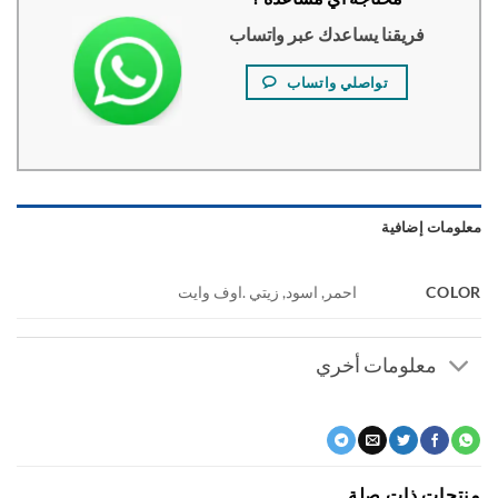
فريقنا يساعدك عبر واتساب
تواصلي واتساب
ومات إضافية
COL
احمر, اسود, زيتي .اوف وايت
معلومات أخري
جات ذات صلة