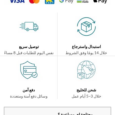
استبدال واسترجاع
توصيل سريع
ال 14 يومًا وفق الشروط
نفس اليوم للطلبات قبل 8 مساءً
شحن للخليج
دفع آمن
خلال 3–5 أيام عمل
وسائل دفع آمنة ومتعددة
محتاجة اي مساعدة ؟