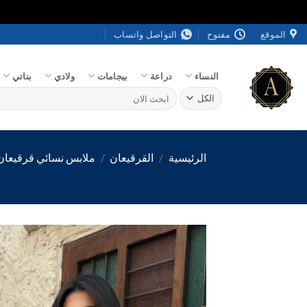
خطي
الموقع
مفتوح
التواصل واتساب
لمحتوى
النساء
دراعة
بيجامات
ولادي
بناتي
البحث
عن:
الرئيسية
/
القرقيعان
/
ملابس نسائي قرقيعان