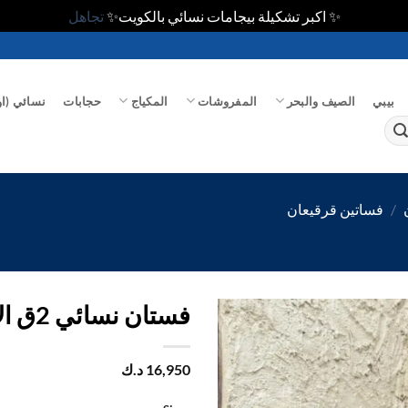
✨ اكبر تشكيلة بيجامات نسائي بالكويت✨
تجاهل
بيبي
الصيف والبحر
المفروشات
المكياج
حجابات
نسائي (او
/
فساتين قرقيعان
فستان نسائي 2ق الام
اضف
16,950
د.ك
الي
المفضلة