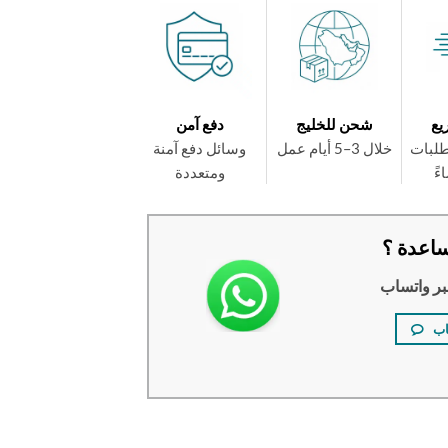
يع
شحن للخليج
دفع آمن
طلبات
خلال 3–5 أيام عمل
وسائل دفع آمنة
ومتعددة
اعدة ؟
بر واتساب
اب