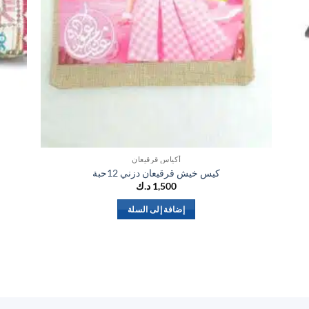
أكياس قرقيعان
كيس خيش قرقيعان دزني 12حبة
1,500
د.ك
إضافة إلى السلة