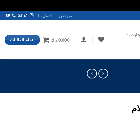
من نحن
اتصل بنا
تليت)
اتمام الطلبات
0,000
د.ك