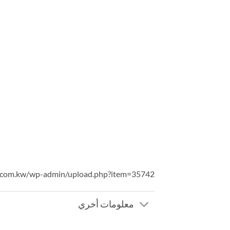
el.com.kw/wp-admin/upload.php?item=35742
معلومات أخري