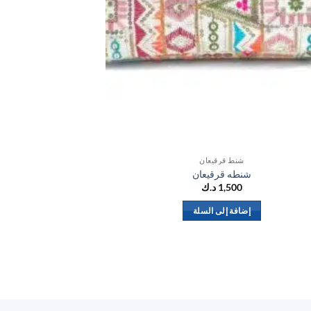
شنط قرقيعان
شنطه قرقيعان
ش
1,500
د.ك
إضافة إلى السلة
إض