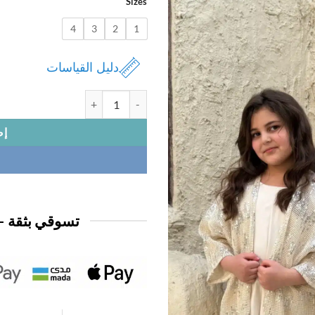
Sizes
4
3
2
1
دليل القياسات
كمية فستان نسائي 2ق الام
إض
تسوقي بثقة —