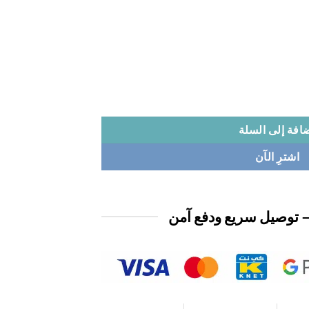
افة إلى السلة
اشترِ الآن
 توصيل سريع ودفع آمن