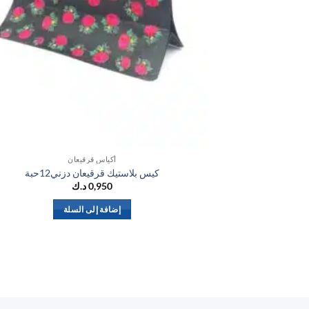
أكياس قرقيعان
كيس بلاستيك قرقيعان دزني12حبة
0,950
د.ك
إضافة إلى السلة