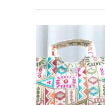
اضف
الي
المفضلة