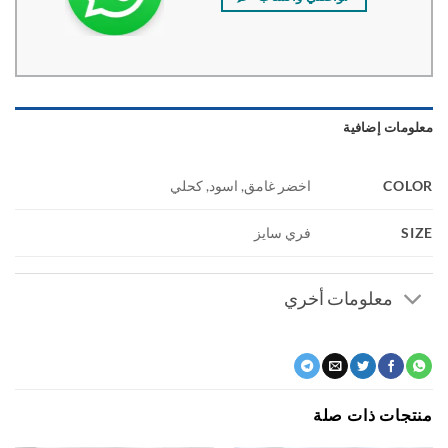
ومات إضافية
COL
اخضر غامق, اسود, كحلي
S
فري سايز
معلومات أخري
جات ذات صلة