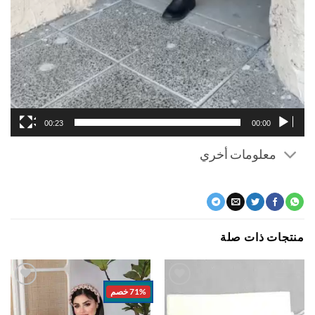
00:23
00:00
معلومات أخري
جات ذات صلة
71% خصم
اضف
اضف
الي
الي