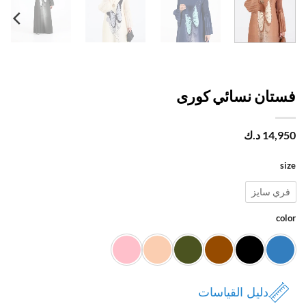
تان نسائي كورى
14,
د.ك
ي سايز
c
دليل القياسات