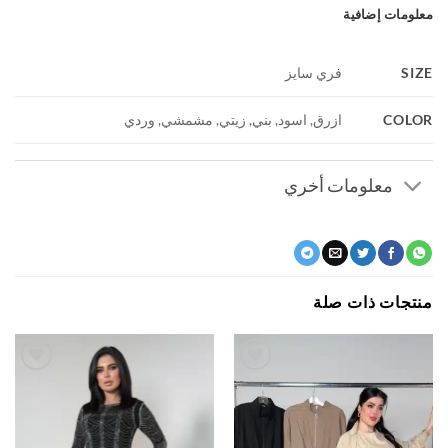
ومات إضافية
S
فري سايز
COL
ازرق, اسود, بني, زيتي, مشمشي, وردي
معلومات أخري
جات ذات صلة
اضف
اضف
الي
الي
المفضلة
المفضلة