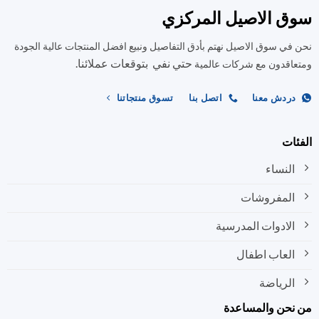
المختلفة
المختلفة
ق الاصيل المركزي
لهذا
لهذا
المنتج.
المنتج.
في سوق الاصيل نهتم بأدق التفاصيل ونبيع افضل المنتجات عالية الجودة
يمكن
يمكن
حتي نفي بتوقعات عملائنا.
اختيار
اختيار
اقدون مع شركات عالمية
الخيارات
الخيارات
على
على
ردش معنا
اتصل بنا
تسوق منتجاتنا
صفحة
صفحة
المنتج
المنتج
ات
النساء
المفروشات
الادوات المدرسية
العاب اطفال
الرياضة
نحن والمساعدة