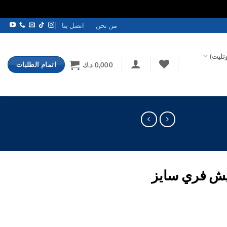
من نحن
اتصل بنا
تليت)
اتمام الطلبات
0,000
د.ك
يش فري سايز