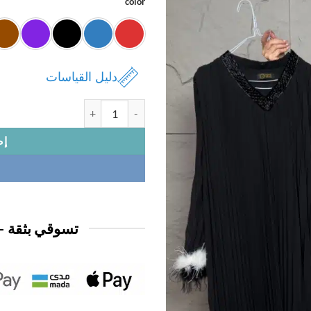
color
دليل القياسات
كمية فستان نسائي كم ريش فري ساي
إض
تسوقي بثقة —