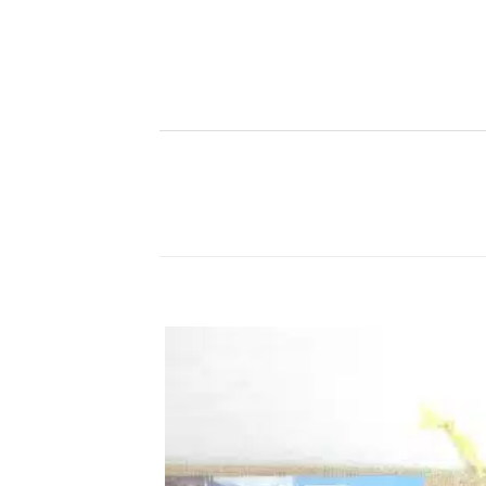
اضف
الي
المفضلة