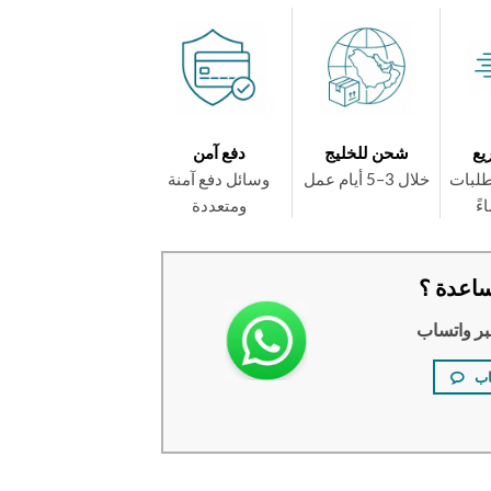
يع
شحن للخليج
دفع آمن
طلبات
خلال 3–5 أيام عمل
وسائل دفع آمنة
ومتعددة
اعدة ؟
بر واتساب
اب