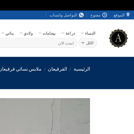
خطي
الموقع
مفتوح
التواصل واتساب
لمحتوى
النساء
دراعة
بيجامات
ولادي
بناتي
البحث
عن:
الرئيسية
/
القرقيعان
/
ملابس نسائي قرقيعان