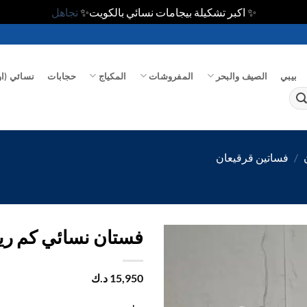
✨ اكبر تشكيلة بيجامات نسائي بالكويت✨
تجاهل
بيبي
الصيف والبحر
المفروشات
المكياج
حجابات
نسائي (او
/
فساتين قرقيعان
فستان نسائي كم ر
اضف
15,950
د.ك
الي
المفضلة