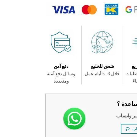
يع
شحن للخليج
دفع آمن
طلبات
خلال 3–5 أيام عمل
وسائل دفع آمنة
ومتعددة
اعدة ؟
بر واتساب
اب