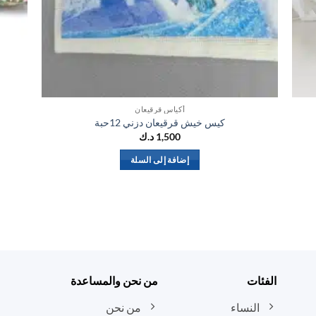
أكياس قرقيعان
كيس خيش قرقيعان دزني 12حبة
1,500
د.ك
إضافة إلى السلة
الفئات
من نحن والمساعدة
النساء
من نحن