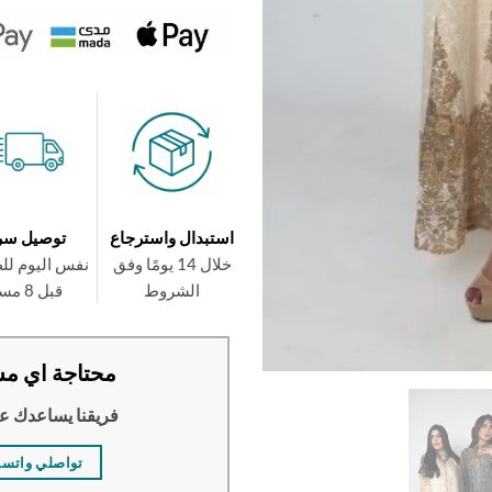
استبدال واسترجاع
توصيل سر
خلال 14 يومًا وفق
نفس اليوم لل
الشروط
قبل 8 مساءً
محتاجة اي مس
فريقنا يساعدك ع
تواصلي واتس