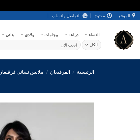
خطي
الموقع
مفتوح
التواصل واتساب
لمحتوى
النساء
دراعة
بيجامات
ولادي
بناتي
البحث
عن:
الرئيسية
/
القرقيعان
/
ملابس نسائي قرقيعان