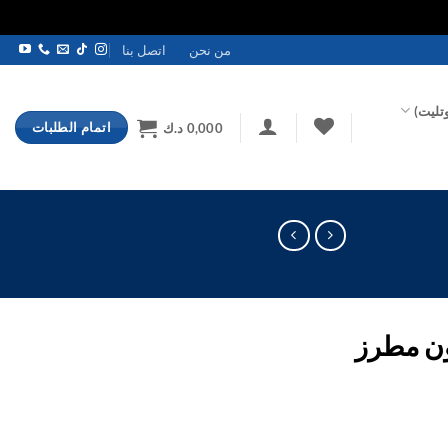
من نحن
اتصل بنا
تليت)
اتمام الطلبات
0,000
د.ك
ن مطرز