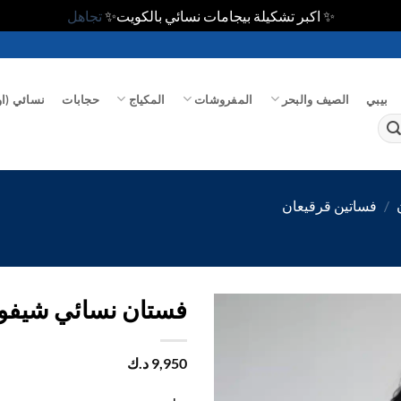
✨ اكبر تشكيلة بيجامات نسائي بالكويت✨
تجاهل
بيبي
الصيف والبحر
المفروشات
المكياج
حجابات
نسائي (او
/
فساتين قرقيعان
فستان نسائي شيفو
اضف
9,950
د.ك
الي
المفضلة