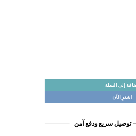
افة إلى السلة
اشترِ الآن
 توصيل سريع ودفع آمن