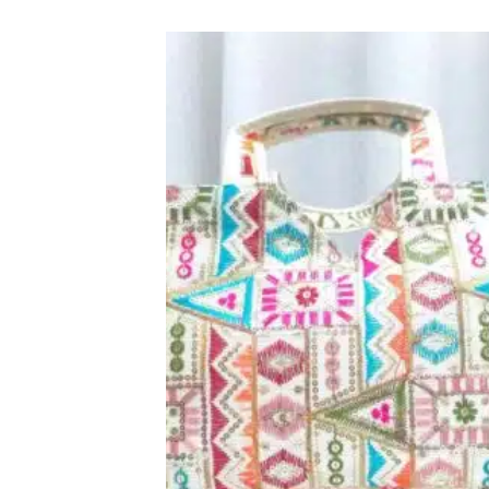
اضف
الي
المفضلة