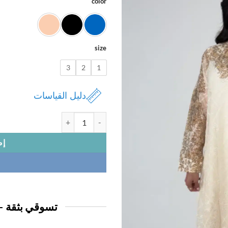
color
size
3
2
1
دليل القياسات
كمية فستان نسائي شيفون مطرز
إض
تسوقي بثقة —