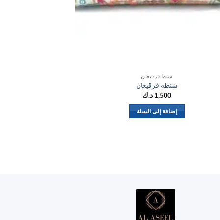
شنط قرقيعان
شنطه قرقيعان
1,500
د.ك
بشت
إضافة إلى السلة
تحد