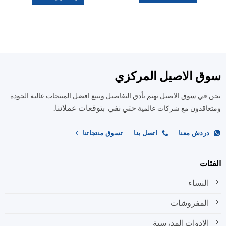
هناك
العديد
من
الأشكال
المختلفة
لهذا
المنتج.
ق الاصيل المركزي
يمكن
اختيار
في سوق الاصيل نهتم بأدق التفاصيل ونبيع افضل المنتجات عالية الجودة
الخيارات
حتي نفي بتوقعات عملائنا.
اقدون مع شركات عالمية
على
صفحة
ردش معنا
اتصل بنا
تسوق منتجاتنا
المنتج
ات
النساء
المفروشات
الادوات المدرسية