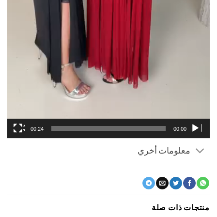
00:24
00:00
معلومات أخري
جات ذات صلة