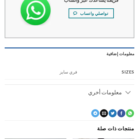
تواصلي واتساب
ومات إضافية
SI
فري سايز
معلومات أخري
جات ذات صلة