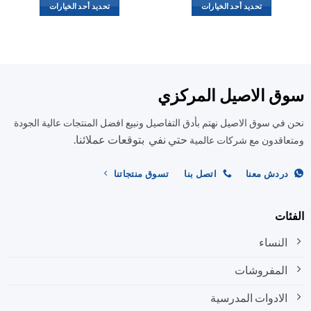
تحديد أحد الخيارات
تحديد أحد الخيارات
هناك
هناك
العديد
العديد
من
من
الأشكال
الأشكال
المختلفة
المختلفة
ق الاصيل المركزي
لهذا
لهذا
المنتج.
المنتج.
في سوق الاصيل نهتم بأدق التفاصيل ونبيع افضل المنتجات عالية الجودة
يمكن
يمكن
حتي نفي بتوقعات عملائنا.
اختيار
اختيار
اقدون مع شركات عالمية
الخيارات
الخيارات
على
على
ردش معنا
اتصل بنا
تسوق منتجاتنا
صفحة
صفحة
المنتج
المنتج
ات
النساء
المفروشات
الادوات المدرسية