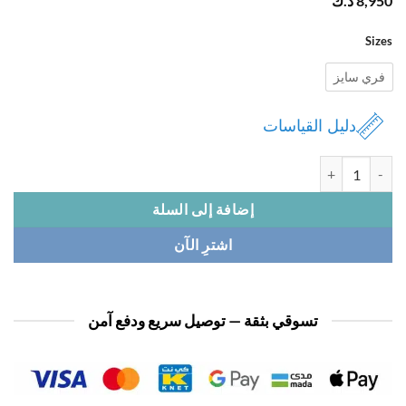
8,
د.ك
Si
ي سايز
دليل القياسات
ة فستان نسائي تريكو كريستال
إضافة إلى السلة
اشترِ الآن
تسوقي بثقة — توصيل سريع ودفع آمن