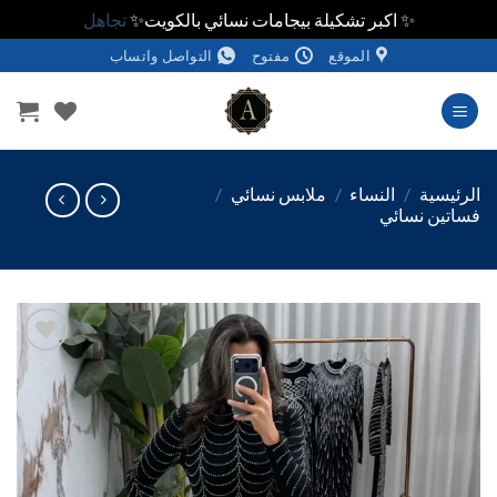
✨ اكبر تشكيلة بيجامات نسائي بالكويت✨
تجاهل
الموقع
مفتوح
التواصل واتساب
وى
ئيسية
/
النساء
/
ملابس نسائي
/
تين نسائي
اضف
الي
المفضلة