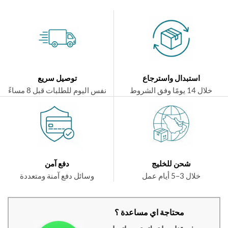
استبدال واسترجاع
توصيل سريع
ال 14 يومًا وفق الشروط
نفس اليوم للطلبات قبل 8 مساءً
شحن للخليج
دفع آمن
خلال 3–5 أيام عمل
وسائل دفع آمنة ومتعددة
محتاجة اي مساعدة ؟