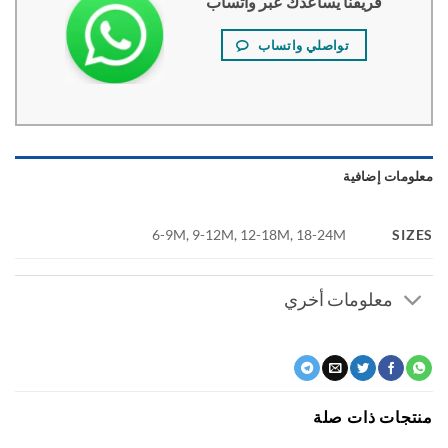
فريقنا يساعدك عبر واتساب
تواصلي واتساب
ومات إضافية
SI
6-9M, 9-12M, 12-18M, 18-24M
معلومات أخري
جات ذات صلة