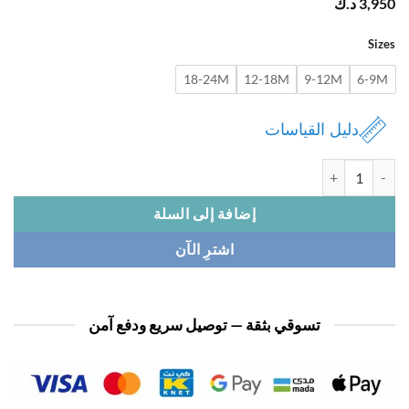
3,
د.ك
Si
18-24M
12-18M
9-12M
6-
دليل القياسات
 فستان بيبي
إضافة إلى السلة
اشترِ الآن
تسوقي بثقة — توصيل سريع ودفع آمن