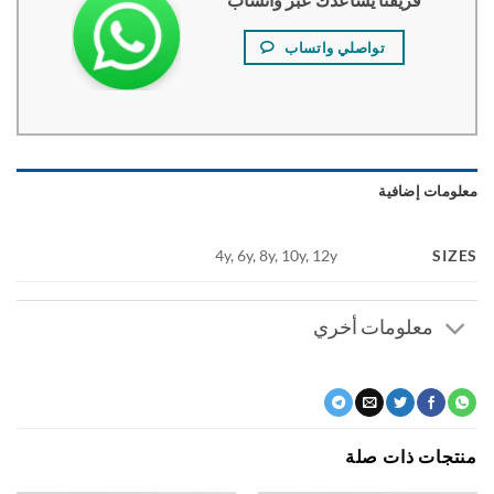
تواصلي واتساب
ومات إضافية
SI
4y, 6y, 8y, 10y, 12y
معلومات أخري
جات ذات صلة