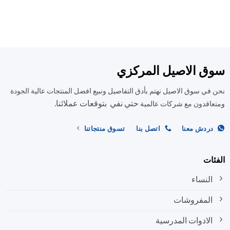
العديد
العديد
من
من
الأشكال
الأشكال
المختلفة
المختلفة
لهذا
لهذا
المنتج.
المنتج.
ق الاصيل المركزي
يمكن
يمكن
اختيار
اختيار
في سوق الاصيل نهتم بأدق التفاصيل ونبيع افضل المنتجات عالية الجودة
الخيارات
الخيارات
على
على
حتي نفي بتوقعات عملائنا.
اقدون مع شركات عالمية
صفحة
صفحة
المنتج
المنتج
ردش معنا
اتصل بنا
تسوق منتجاتنا
ات
النساء
المفروشات
الادوات المدرسية