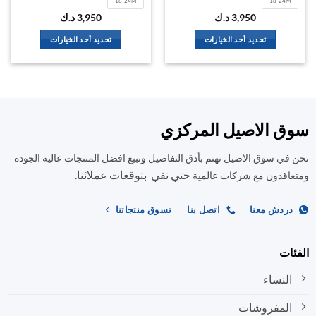
18-24M
18-24M
3,950
د.ك
3,950
د.ك
تحديد أحد الخيارات
تحديد أحد الخيارات
هناك
هناك
العديد
العديد
من
من
الأشكال
الأشكال
المختلفة
المختلفة
سوق الاصيل المركزي
لهذا
لهذا
المنتج.
المنتج.
نحن في سوق الاصيل نهتم بأدق التفاصيل ونبيع افضل المنتجات عالية الجودة
يمكن
يمكن
حتي نفي بتوقعات عملائنا.
اختيار
اختيار
ومتعاقدون مع شركات عالمية
الخيارات
الخيارات
على
على
دردش معنا
اتصل بنا
تسوق منتجاتنا
صفحة
صفحة
المنتج
المنتج
الفئات
النساء
المفروشات