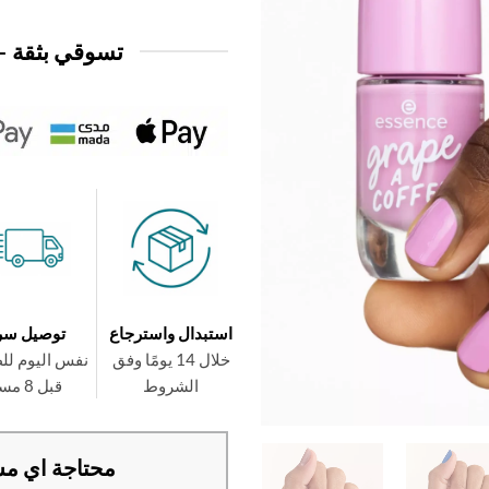
تسوقي بثقة —
استبدال واسترجاع
توصيل سر
خلال 14 يومًا وفق
نفس اليوم لل
الشروط
قبل 8 مساءً
محتاجة اي مس