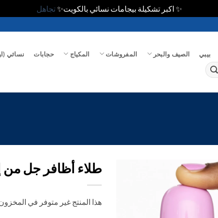
✨ اكبر تشكيلة بيجامات نسائي بالكويت✨
تجاهل
بيبي
الصيف والبحر
المفروشات
المكياج
حجابات
نسائي (او
طلاء أظافر جل من
اضف
هذا المنتج غير متوفر في المخزون ح
الي
المفضلة