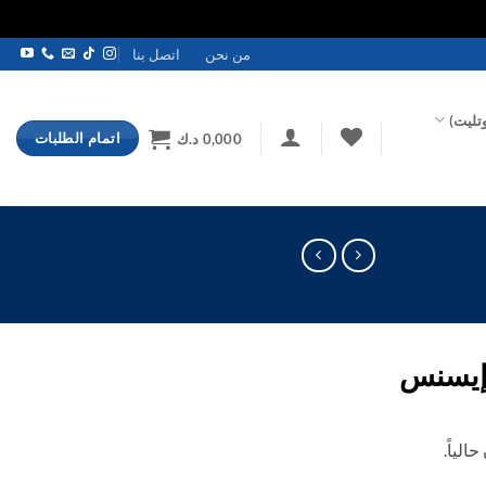
من نحن
اتصل بنا
تليت)
اتمام الطلبات
0,000
د.ك
 إيسنس
الياً.