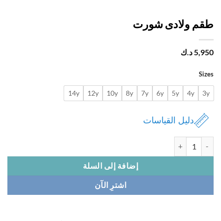
م ولادى شورت
5,
د.ك
Si
14y
12y
10y
8y
7y
6y
5y
4y
دليل القياسات
ة طقم ولادى شورت
إضافة إلى السلة
اشترِ الآن