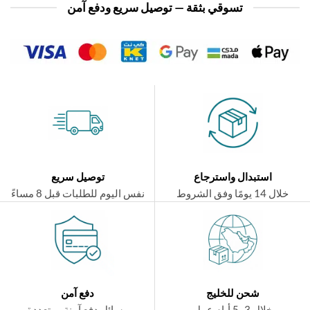
تسوقي بثقة — توصيل سريع ودفع آمن
استبدال واسترجاع
توصيل سريع
ال 14 يومًا وفق الشروط
نفس اليوم للطلبات قبل 8 مساءً
شحن للخليج
دفع آمن
خلال 3–5 أيام عمل
وسائل دفع آمنة ومتعددة