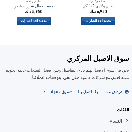
اطقم ولادي
اطقم ولادي
طقم ولادى 1/2 كم
طقم اطفال شورت قطن
6,950
د.ك
5,950
د.ك
تحديد أحد الخيارات
تحديد أحد الخيارات
هناك
هناك
العديد
العديد
من
من
الأشكال
الأشكال
المختلفة
المختلفة
ق الاصيل المركزي
لهذا
لهذا
المنتج.
المنتج.
في سوق الاصيل نهتم بأدق التفاصيل ونبيع افضل المنتجات عالية الجودة
يمكن
يمكن
حتي نفي بتوقعات عملائنا.
اختيار
اختيار
اقدون مع شركات عالمية
الخيارات
الخيارات
على
على
ردش معنا
اتصل بنا
تسوق منتجاتنا
صفحة
صفحة
المنتج
المنتج
ات
النساء