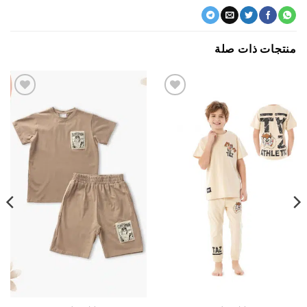
جات ذات صلة
اضف
اضف
الي
الي
المفضلة
المفضلة