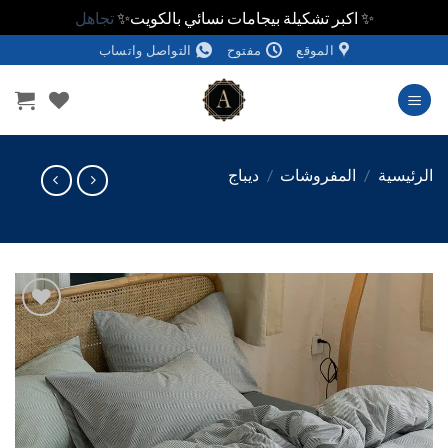
✨ اكبر تشكيلة بيجامات نسائي بالكويت✨
تجاهل
الموقع
مفتوح
التواصل واتساب
وى
ئيسية
/
المفروشات
/
ديباج
اضف
الي
المفضلة