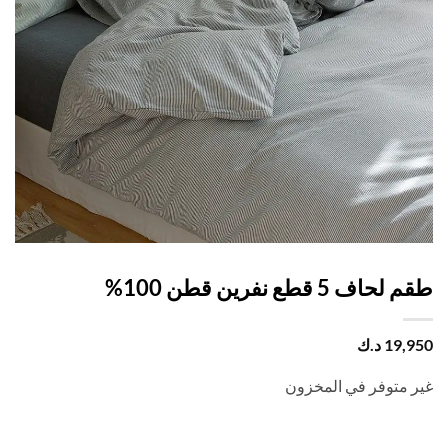
اف 5 قطع نفرين قطن 100%
19,
د.ك
 متوفر في المخزون