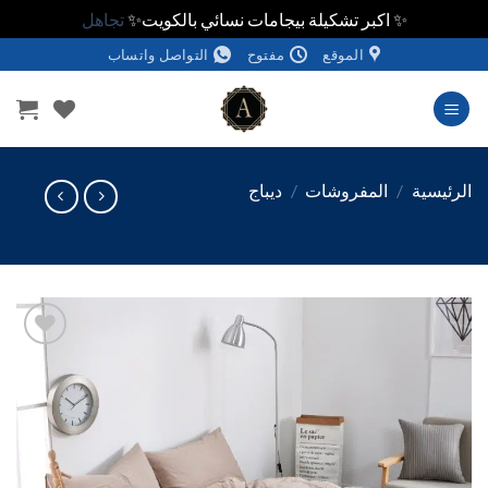
✨ اكبر تشكيلة بيجامات نسائي بالكويت✨
تجاهل
الموقع
مفتوح
التواصل واتساب
وى
ئيسية
/
المفروشات
/
ديباج
اضف
الي
المفضلة