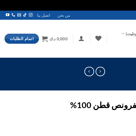
من نحن
اتصل بنا
تليت)
اتمام الطلبات
0,000
د.ك