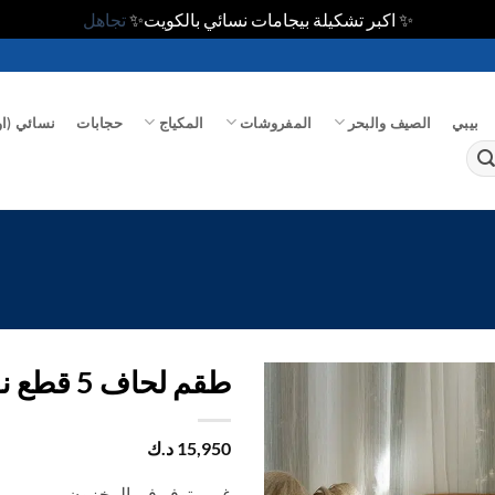
✨ اكبر تشكيلة بيجامات نسائي بالكويت✨
تجاهل
بيبي
الصيف والبحر
المفروشات
المكياج
حجابات
نسائي (او
طقم لحاف 5 قطع نفرونص قطن 100%
اضف
15,950
د.ك
الي
المفضلة
غير متوفر في المخزون