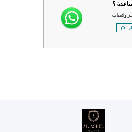
اعدة ؟
بر واتساب
اب