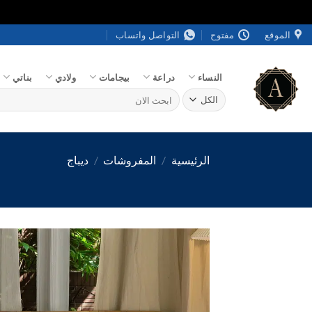
خطي
الموقع
مفتوح
التواصل واتساب
لمحتوى
النساء
دراعة
بيجامات
ولادي
بناتي
البحث
عن:
الرئيسية
/
المفروشات
/
ديباج