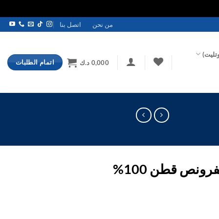
من نحن
اتصل بنا
تليت)
اتمام الطلبات
0,000
د.ك