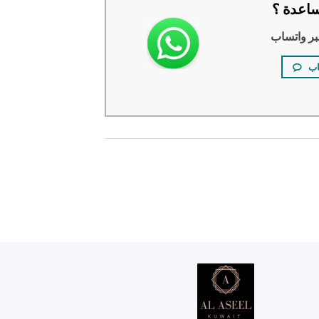
اعدة ؟
بر واتساب
اب