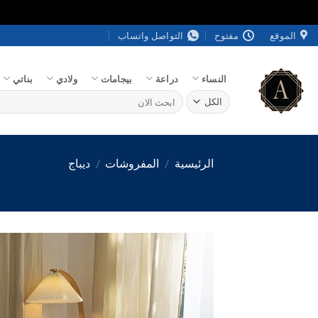
خطي
الموقع
مفتوح
التواصل واتساب
لمحتوى
النساء
دراعة
بيجامات
ولادي
بناتي
البحث
عن:
الرئيسية
/
المفروشات
/
ديباج