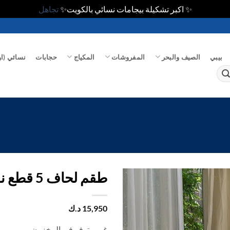
✨ اكبر تشكيلة بيجامات نسائي بالكويت✨
تجاهل
بيبي
الصيف والبحر
المفروشات
المكياج
حجابات
نسائي (او
طقم لحاف 5 قطع نفرونص قطن 100%
اضف
15,950
د.ك
الي
المفضلة
غير متوفر في المخزون