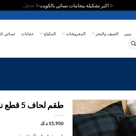
✨ اكبر تشكيلة بيجامات نسائي بالكويت✨
تجاهل
بيبي
الصيف والبحر
المفروشات
المكياج
حجابات
نسائي (او
طقم لحاف 5 قطع نفرونص قطن 100%
اضف
15,950
د.ك
الي
المفضلة
غير متوفر في المخزون