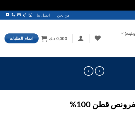
من نحن
اتصل بنا
تليت)
اتمام الطلبات
0,000
د.ك