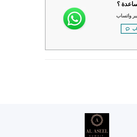
اعدة ؟
بر واتساب
اب