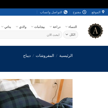
خطي
الموقع
مفتوح
التواصل واتساب
لمحتوى
النساء
دراعة
بيجامات
ولادي
بناتي
البحث
عن:
الرئيسية
/
المفروشات
/
ديباج