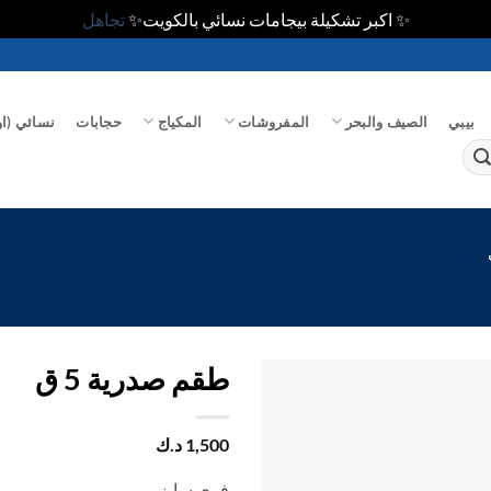
✨ اكبر تشكيلة بيجامات نسائي بالكويت✨
تجاهل
بيبي
الصيف والبحر
المفروشات
المكياج
حجابات
نسائي (او
طقم صدرية 5 ق
اضف
1,500
د.ك
الي
المفضلة
فري سايز