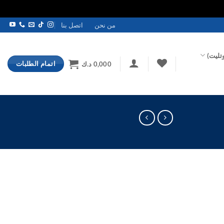
من نحن
اتصل بنا
تليت)
اتمام الطلبات
0,000
د.ك