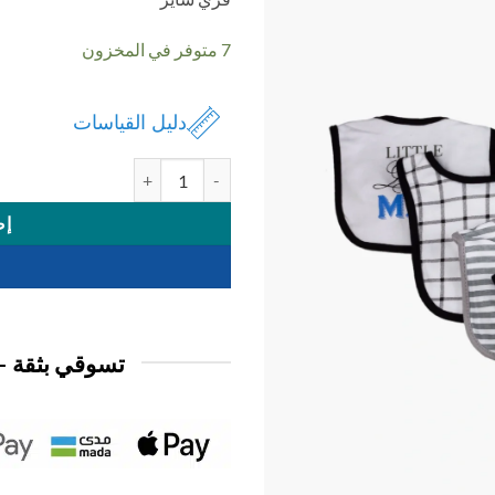
7 متوفر في المخزون
دليل القياسات
كمية طقم صدرية 5 ق
إض
تسوقي بثقة —