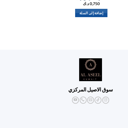
0,750
د.ك
إضافة إلى السلة
إض
سوق الاصيل المركزي