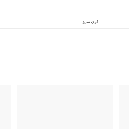
فري سايز
اضف
اضف
الي
الي
المفضلة
المفضلة