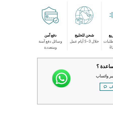
يع
شحن للخليج
دفع آمن
طلبات
خلال 3–5 أيام عمل
وسائل دفع آمنة
ومتعددة
اعدة ؟
بر واتساب
اب