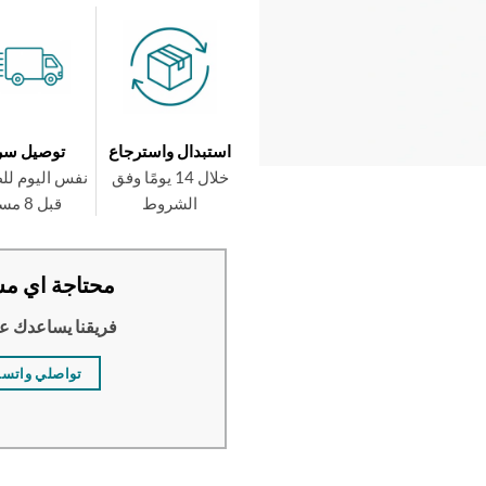
استبدال واسترجاع
توصيل سر
خلال 14 يومًا وفق
نفس اليوم لل
الشروط
قبل 8 مساءً
محتاجة اي مس
فريقنا يساعدك ع
تواصلي واتس