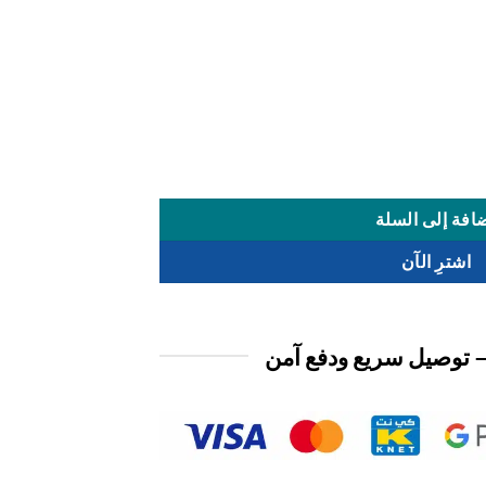
افة إلى السلة
اشترِ الآن
 توصيل سريع ودفع آمن