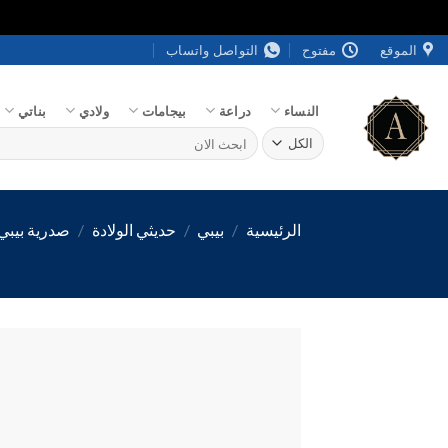
خطي
الموقع
مفتوح
التواصل واتساب
لمحتوى
النساء
دراعة
بيجامات
ولادي
بناتي
البحث
عن:
الرئيسية
/
بيبي
/
حديثي الولادة
/
صدرية بيبي