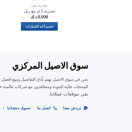
صدرية بيبي
صدرية 1 ق مع ربل
0,500
د.ك
تحديد أحد الخيارات
هناك
العديد
من
الأشكال
المختلفة
سوق الاصيل المركزي
لهذا
المنتج.
نحن في سوق الاصيل نهتم بأدق التفاصيل ونبيع افضل
يمكن
ح
المنتجات عالية الجودة ومتعاقدون مع شركات عالمية
اختيار
نفي بتوقعات عملائنا.
الخيارات
على
دردش معنا
اتصل بنا
تسوق منتجاتنا
صفحة
المنتج