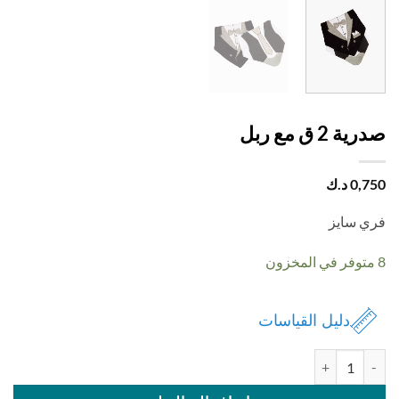
 2 ق مع ربل
0,
د.ك
 سايز
دليل القياسات
درية 2 ق مع ربل