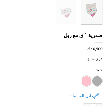
 1 ق مع ربل
0,
د.ك
 سايز
c
دليل القياسات
درية 1 ق مع ربل