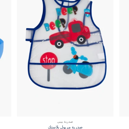
صدرية بيبي
صدرية مريول بلاستك