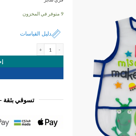
9 متوفر في المخزون
دليل القياسات
كمية صدرية مريول بلاستك
إض
تسوقي بثقة —