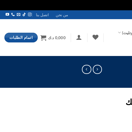
من نحن
اتصل بنا
تليت)
اتمام الطلبات
0,000
د.ك
ك