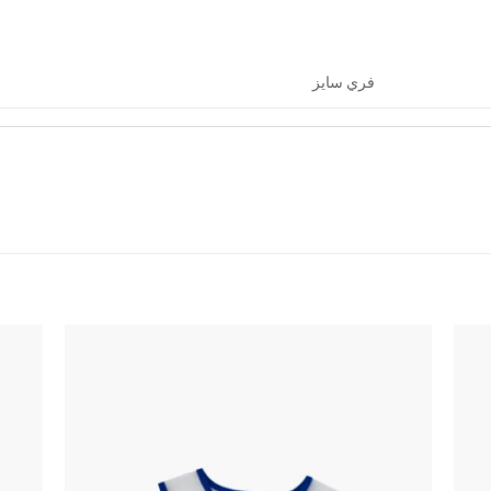
فري سايز
اضف
اضف
الي
الي
المفضلة
المفضلة