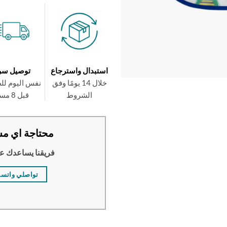
استبدال واسترجاع
توصيل سر
خلال 14 يومًا وفق
نفس اليوم لل
الشروط
قبل 8 مساءً
محتاجة اي مس
فريقنا يساعدك ع
تواصلي واتس