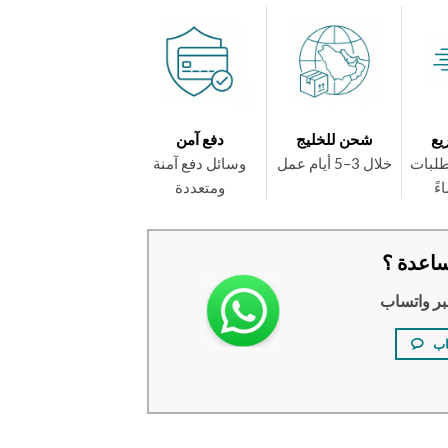
يع
شحن للخليج
دفع آمن
طلبات
خلال 3–5 أيام عمل
وسائل دفع آمنة
ومتعددة
اعدة ؟
بر واتساب
اب