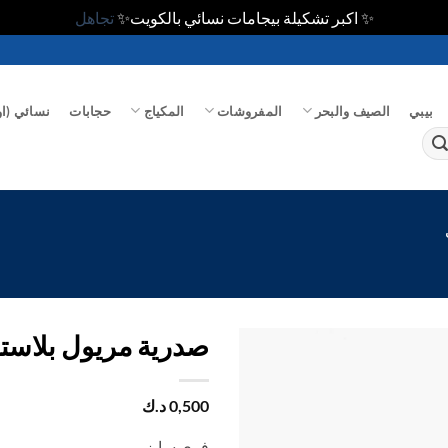
✨ اكبر تشكيلة بيجامات نسائي بالكويت✨
تجاهل
بيبي
الصيف والبحر
المفروشات
المكياج
حجابات
نسائي (او
صدرية مريول بلاست
اضف
0,500
د.ك
الي
المفضلة
فري سايز