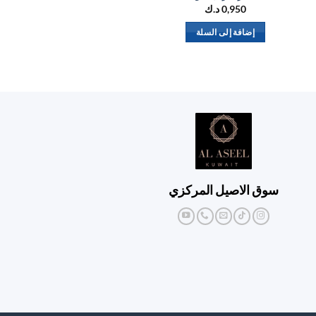
0,950
د.ك
إضافة إلى السلة
إض
سوق الاصيل المركزي