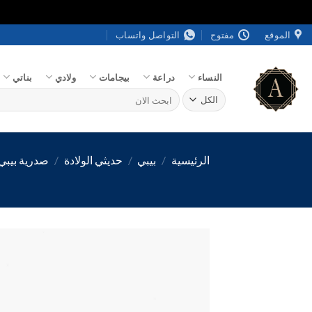
خطي
الموقع
مفتوح
التواصل واتساب
لمحتوى
النساء
دراعة
بيجامات
ولادي
بناتي
البحث
عن:
الرئيسية
/
بيبي
/
حديثي الولادة
/
صدرية بيبي