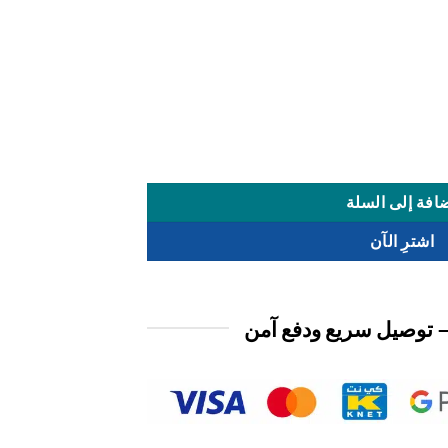
افة إلى السلة
اشترِ الآن
 توصيل سريع ودفع آمن