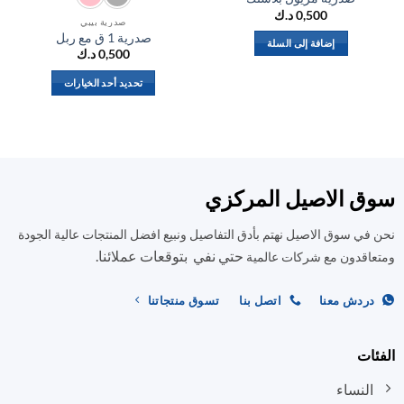
0,500
د.ك
صدرية بيبي
صدرية 1 ق مع ربل
إضافة إلى السلة
0,500
د.ك
تحديد أحد الخيارات
هناك
العديد
من
الأشكال
المختلفة
ق الاصيل المركزي
لهذا
المنتج.
في سوق الاصيل نهتم بأدق التفاصيل ونبيع افضل المنتجات عالية الجودة
يمكن
حتي نفي بتوقعات عملائنا.
اختيار
اقدون مع شركات عالمية
الخيارات
على
ردش معنا
اتصل بنا
تسوق منتجاتنا
صفحة
المنتج
ات
النساء